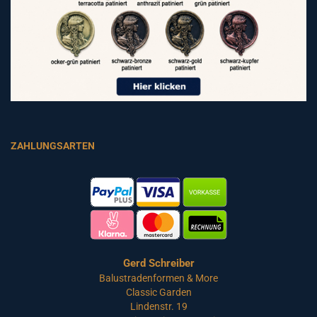
ZAHLUNGSARTEN
Gerd Schreiber
Balustradenformen & More
Classic Garden
Lindenstr. 19