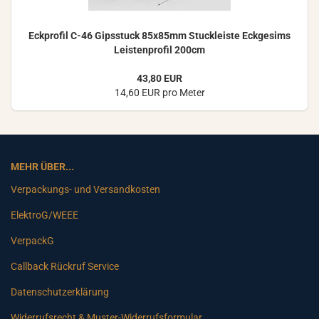
Eck­pro­fil C-46 Gips­stuck 85x85mm Stuck­leis­te Eck­ge­sims
Leis­ten­pro­fil 200cm
43,80 EUR
14,60 EUR pro Meter
MEHR ÜBER...
Verpackungs- und Versandkosten
ElektroG/WEEE
VerpackG
Callback Rückruf Service
Datenschutzerklärung
Widerrufsrecht & Muster-Widerrufsformular