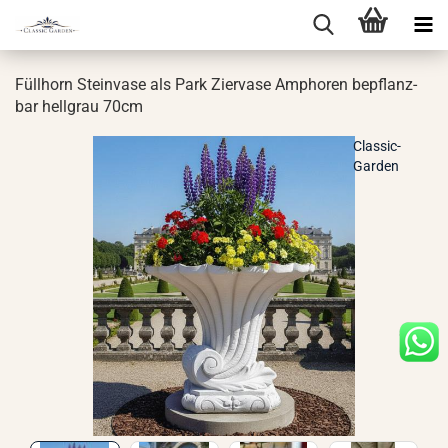
Füll­horn Stein­va­se als Park Zier­va­se Am­pho­ren be­pflanz­
bar hell­grau 70cm
Classic-
Garden