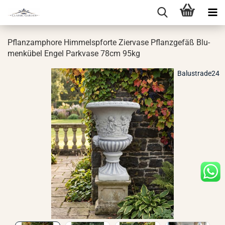
Pflanz­am­pho­re Him­mels­pfor­te Zier­va­se Pflanz­ge­fäß Blu­
men­kü­bel Engel Park­va­se 78cm 95kg
Balustrade24