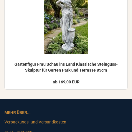
Gar­ten­fi­gur Frau Schau ins Land Klas­si­sche Steinguss-​
Skulptur für Gar­ten Park und Ter­ras­se 85cm
ab 169,00 EUR
MEHR ÜBER...
Verpackungs- und Versandkosten