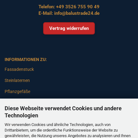
Telefon:
+49 3526 755 90 49
E-Mail:
info@balustrade24.de
Vertrag widerrufen
INFORMATIONEN ZU:
Fassadenstuck
Steinlaternen
Pflanzgefäße
Betonsäulen
Diese Webseite verwendet Cookies und andere
Gartenbänke
Technologien
Wir verwenden Cookies und ähnliche Technologien, auch von
Pfeiler
Drittanbietern, um die ordentliche Funktionsweise der Website zu
gewährleisten, die Nutzung unseres Angebotes zu analysieren und Ihnen
Gartenbrunnen