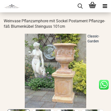
We­in­va­se Pflanz­am­pho­re mit So­ckel Pos­ta­ment Pflanz­ge­
fäß Blu­men­kü­bel Stein­guss 101cm
Classic-
Garden