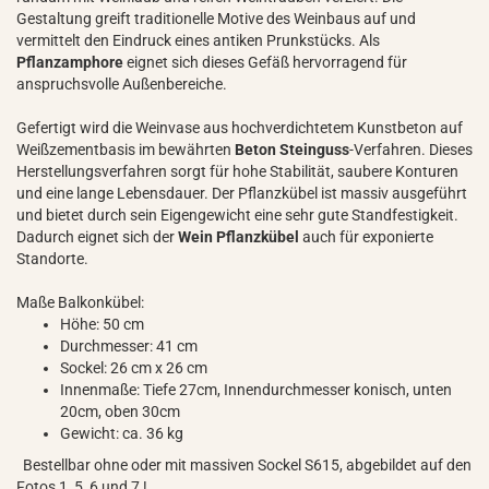
Gestaltung greift traditionelle Motive des Weinbaus auf und
vermittelt den Eindruck eines antiken Prunkstücks. Als
Pflanzamphore
eignet sich dieses Gefäß hervorragend für
anspruchsvolle Außenbereiche.
Gefertigt wird die Weinvase aus hochverdichtetem Kunstbeton auf
Weißzementbasis im bewährten
Beton Steinguss
-Verfahren. Dieses
Herstellungsverfahren sorgt für hohe Stabilität, saubere Konturen
und eine lange Lebensdauer. Der Pflanzkübel ist massiv ausgeführt
und bietet durch sein Eigengewicht eine sehr gute Standfestigkeit.
Dadurch eignet sich der
Wein Pflanzkübel
auch für exponierte
Standorte.
Maße Balkonkübel:
Höhe: 50 cm
Durchmesser: 41 cm
Sockel: 26 cm x 26 cm
Innenmaße: Tiefe 27cm, Innendurchmesser konisch, unten
20cm, oben 30cm
Gewicht: ca. 36 kg
Bestellbar ohne oder mit massiven Sockel S615, abgebildet auf den
Fotos 1, 5, 6 und 7 !