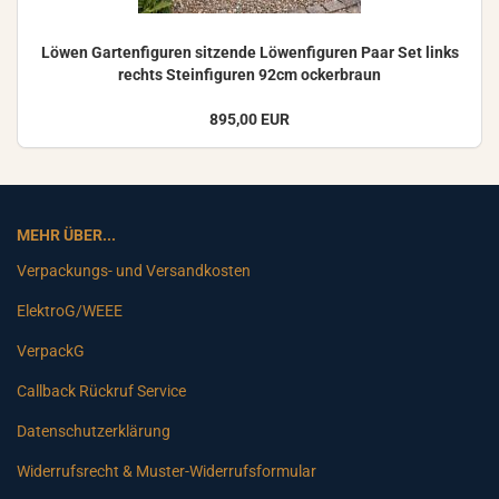
Löwen Gar­ten­fi­gu­ren sit­zen­de Lö­wen­fi­gu­ren Paar Set links
rechts Stein­fi­gu­ren 92cm ocker­braun
895,00 EUR
MEHR ÜBER...
Verpackungs- und Versandkosten
ElektroG/WEEE
VerpackG
Callback Rückruf Service
Datenschutzerklärung
Widerrufsrecht & Muster-Widerrufsformular