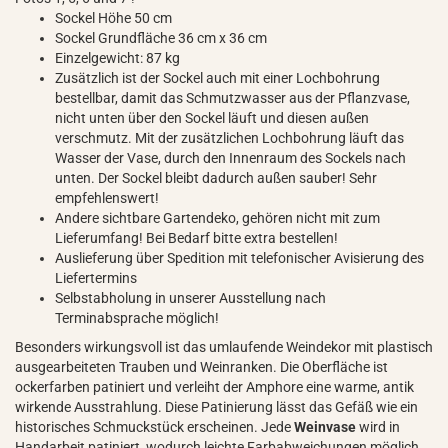
Sockel Höhe 50 cm
Sockel Grundfläche 36 cm x 36 cm
Einzelgewicht: 87 kg
Zusätzlich ist der Sockel auch mit einer Lochbohrung
bestellbar, damit das Schmutzwasser aus der Pflanzvase,
nicht unten über den Sockel läuft und diesen außen
verschmutz. Mit der zusätzlichen Lochbohrung läuft das
Wasser der Vase, durch den Innenraum des Sockels nach
unten. Der Sockel bleibt dadurch außen sauber! Sehr
empfehlenswert!
Andere sichtbare Gartendeko, gehören nicht mit zum
Lieferumfang! Bei Bedarf bitte extra bestellen!
Auslieferung über Spedition mit telefonischer Avisierung des
Liefertermins
Selbstabholung in unserer Ausstellung nach
Terminabsprache möglich!
Besonders wirkungsvoll ist das umlaufende Weindekor mit plastisch
ausgearbeiteten Trauben und Weinranken. Die Oberfläche ist
ockerfarben patiniert und verleiht der Amphore eine warme, antik
wirkende Ausstrahlung. Diese Patinierung lässt das Gefäß wie ein
historisches Schmuckstück erscheinen. Jede
Weinvase
wird in
Handarbeit patiniert, wodurch leichte Farbabweichungen möglich