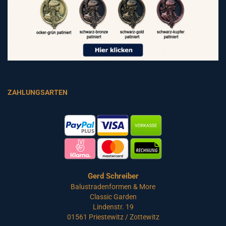
ZAHLUNGSARTEN
Gerd Schreiber
Balustradenformen & More
Classic Garden
Lindenstr. 19
01561 Priestewitz / Zottewitz