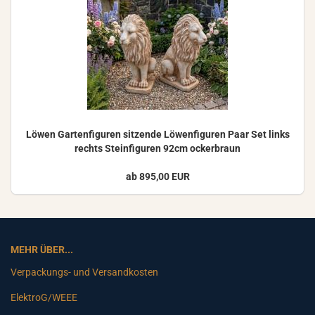
Löwen Gar­ten­fi­gu­ren sit­zen­de Lö­wen­fi­gu­ren Paar Set links
rechts Stein­fi­gu­ren 92cm ocker­braun
ab 895,00 EUR
MEHR ÜBER...
Verpackungs- und Versandkosten
ElektroG/WEEE