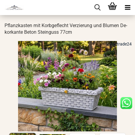
Pflanz­kas­ten mit Korb­ge­flecht Ver­zie­rung und Blu­men De­
korkan­te Beton Stein­guss 77cm
Balustrade24
Stor