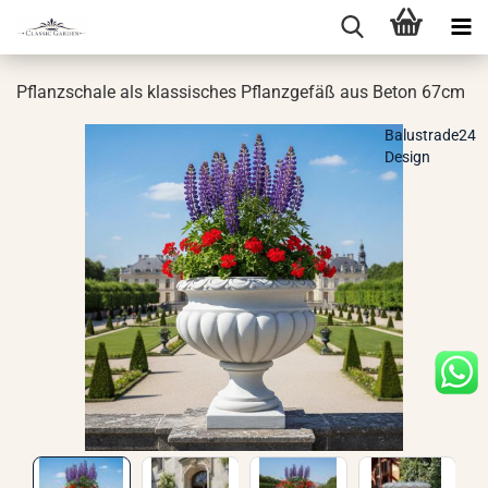
Pflanz­scha­le als klas­si­sches Pflanz­ge­fäß aus Beton 67cm
Balustrade24
Design