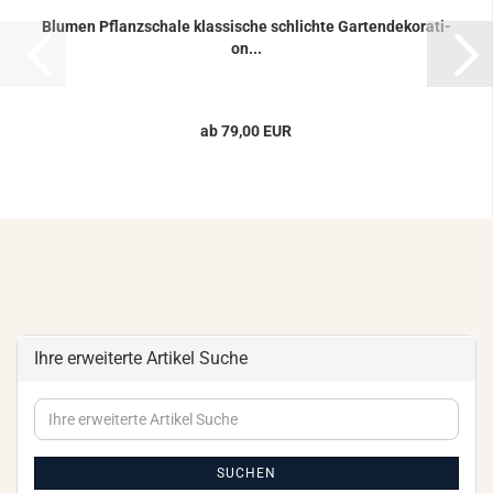
Blu­men Pflanz­scha­le klas­si­sche schlich­te Gar­ten­de­ko­ra­ti­
on...
ab 79,00 EUR
Ihre erweiterte Artikel Suche
Ihre
erweiterte
Artikel
Suche
SUCHEN