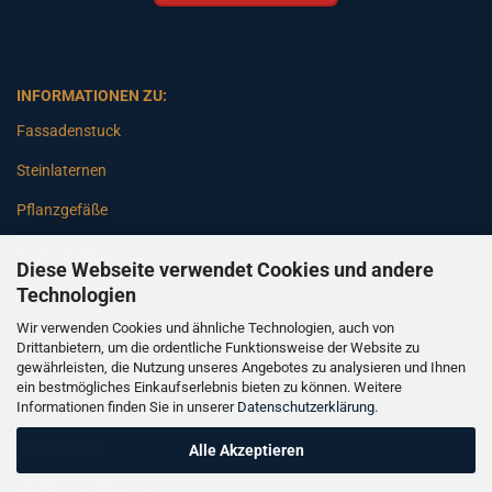
INFORMATIONEN ZU:
Fassadenstuck
Steinlaternen
Pflanzgefäße
Betonsäulen
Diese Webseite verwendet Cookies und andere
Gartenbänke
Technologien
Wir verwenden Cookies und ähnliche Technologien, auch von
Pfeiler
Drittanbietern, um die ordentliche Funktionsweise der Website zu
gewährleisten, die Nutzung unseres Angebotes zu analysieren und Ihnen
Gartenbrunnen
ein bestmögliches Einkaufserlebnis bieten zu können. Weitere
Informationen finden Sie in unserer
Datenschutzerklärung
.
Gartenfiguren
Balustraden
Alle Akzeptieren
Säulen Verkleidungen