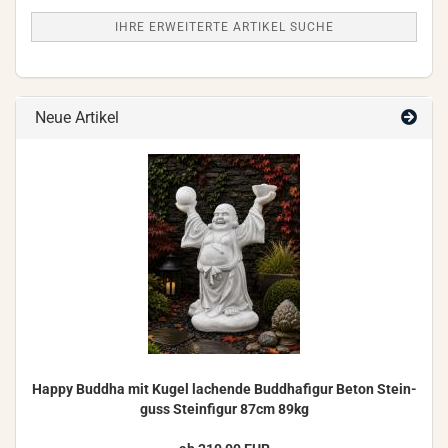
IHRE ERWEITERTE ARTIKEL SUCHE
Neue Artikel
Happy Bud­dha mit Kugel la­chen­de Bud­dha­fi­gur Beton Stein­
guss Stein­fi­gur 87cm 89kg