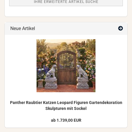
IHRE ERWEITERTE ARTIKEL SUCHE
Neue Artikel
Pan­ther Raub­tier Kat­zen Leo­pard Fi­gu­ren Gar­ten­de­ko­ra­ti­on
Skulp­tu­ren mit So­ckel
ab 1.739,00 EUR