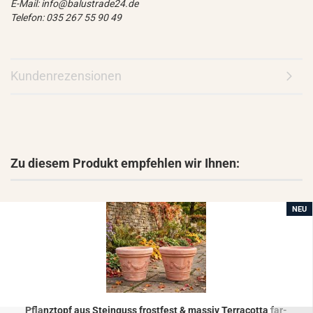
E-Mail: info@balustrade24.de
Telefon: 035 267 55 90 49
Kundenrezensionen
Zu diesem Produkt empfehlen wir Ihnen:
NEU
Pflanz­topf aus Stein­guss frost­fest & mas­siv Ter­ra­cot­ta far­