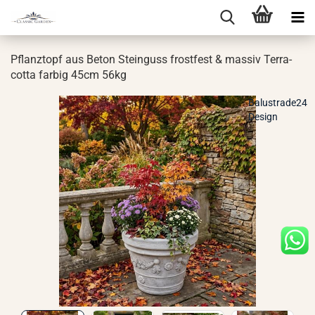
Pflanz­topf aus Beton Stein­guss frost­fest & mas­siv Ter­ra­
cot­ta far­big 45cm 56kg
Balustrade24
Design