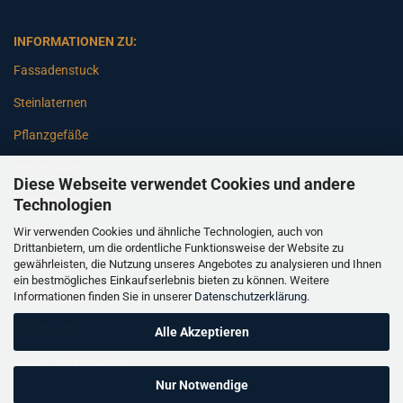
INFORMATIONEN ZU:
Fassadenstuck
Steinlaternen
Pflanzgefäße
Betonsäulen
Diese Webseite verwendet Cookies und andere
Gartenbänke
Technologien
Wir verwenden Cookies und ähnliche Technologien, auch von
Pfeiler
Drittanbietern, um die ordentliche Funktionsweise der Website zu
gewährleisten, die Nutzung unseres Angebotes zu analysieren und Ihnen
Gartenbrunnen
ein bestmögliches Einkaufserlebnis bieten zu können. Weitere
Informationen finden Sie in unserer
Datenschutzerklärung
.
Gartenfiguren
Balustraden
Alle Akzeptieren
Säulen Verkleidungen
Nur Notwendige