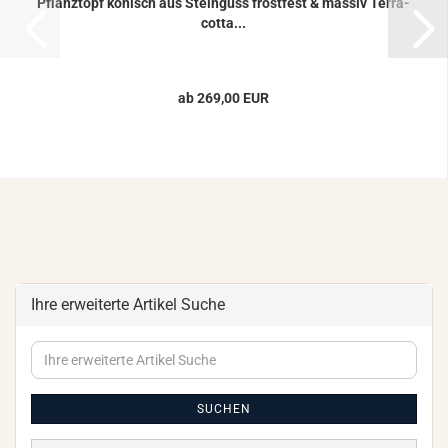
Pflanz­topf ko­nisch aus Stein­guss frost­fest & mas­siv Ter­ra­
cot­ta...
ab 269,00 EUR
Ihre erweiterte Artikel Suche
Ihre
erweiterte
Artikel
Suche
SUCHEN