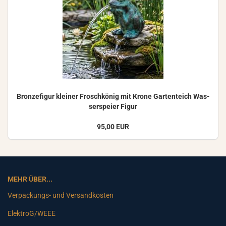
Bron­ze­fi­gur klei­ner Frosch­kö­nig mit Krone Gar­ten­teich Was­
ser­spei­er Figur
95,00 EUR
MEHR ÜBER...
Verpackungs- und Versandkosten
ElektroG/WEEE