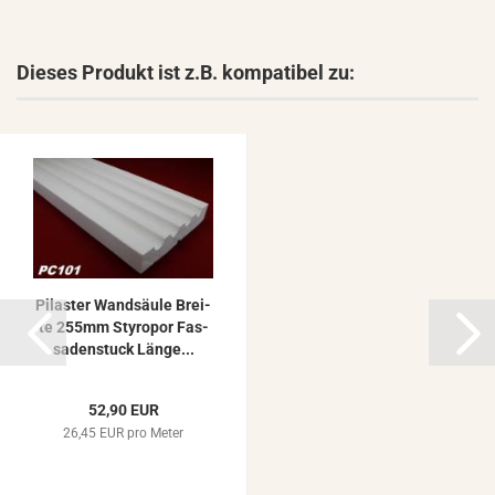
Dieses Produkt ist z.B. kompatibel zu:
Pi­las­ter Wand­säu­le Brei­
te 255mm Sty­ro­por Fas­
sa­den­stuck Länge...
52,90 EUR
26,45 EUR pro Meter