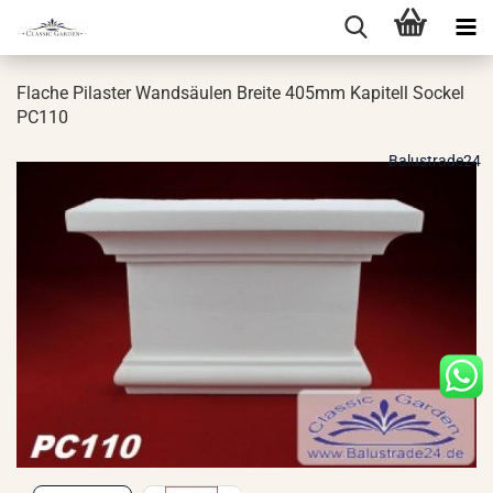
Fla­che Pi­las­ter Wand­säu­len Brei­te 405mm Ka­pi­tell So­ckel
PC110
Balustrade24