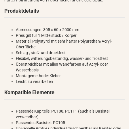
harter Polyurethan/Acryl-Oberfläche für eine edle Optik.
Produktdetails
Abmessungen: 305 x 60 x 2000 mm
Preis gilt für 1 Mittelstück / Körper
Material: Polystyrol mit sehr harter Polyurethan/Acryl-
Oberfläche
Schlag-, stoß- und druckfest
Flexibel, witterungsbeständig, wasser- und frostfest
Überstreichbar mit allen Wandfarben auf Acryl- oder
Wasserbasis
Montagemethode: Kleben
Leicht zu verarbeiten
Kompatible Elemente
Passende Kapitelle: PC108, PC111 (auch als Basisteil
verwendbar)
Passendes Basisteil: PC105
Universelle Profile (individuell zuschneidbar als Kapitell oder