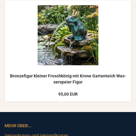
Bron­ze­fi­gur klei­ner Frosch­kö­nig mit Krone Gar­ten­teich Was­
ser­spei­er Figur
95,00 EUR
MEHR ÜBER...
Verpackungs- und Versandkosten