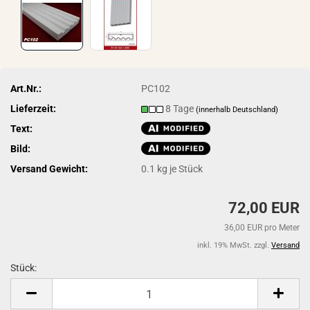
Art.Nr.:
PC102
Lieferzeit:
8 Tage
(innerhalb Deutschland)
Text:
Bild:
Versand Gewicht:
0.1
kg je Stück
72,00 EUR
36,00 EUR pro Meter
inkl. 19% MwSt. zzgl.
Versand
Stück:
Stück