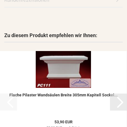
Zu diesem Produkt empfehlen wir Ihnen:
Fla­che Pi­las­ter Wand­säu­len Brei­te 305mm Ka­pi­tell So­ckel...
53,90 EUR