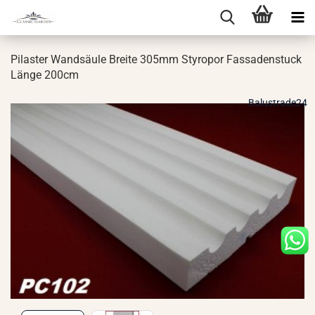
Pi­las­ter Wand­säu­le Brei­te 305mm Sty­ro­por Fas­sa­den­stuck
Länge 200cm
Balustrade24