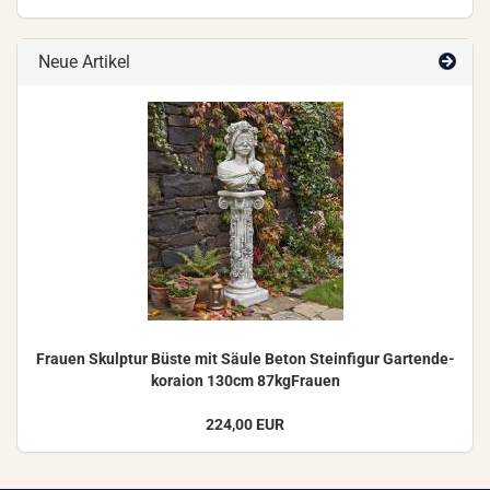
Neue Artikel
Frau­en Skulp­tur Büste mit Säule Beton Stein­fi­gur Gar­ten­de­
ko­rai­on 130cm 87kgFrauen
224,00 EUR