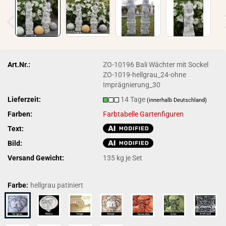
Art.Nr.:
ZO-10196 Bali Wächter mit Sockel
ZO-1019-hellgrau_24-ohne
Imprägnierung_30
Lieferzeit:
14 Tage
(innerhalb Deutschland)
Farben:
Farbtabelle Gartenfiguren
Text:
Bild:
Versand Gewicht:
135
kg je Set
Farbe:
hellgrau patiniert