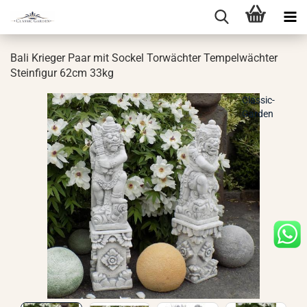
Bali Krie­ger Paar mit So­ckel Tor­wäch­ter Tem­pel­wäch­ter
Stein­fi­gur 62cm 33kg
Classic-
Garden