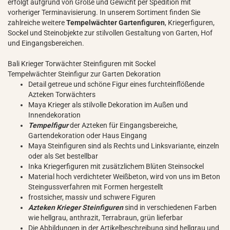
erfolgt aufgrund von Größe und Gewicht per Spedition mit
vorheriger Terminavisierung. In unserem Sortiment finden Sie
zahlreiche weitere
Tempelwächter Gartenfiguren
, Kriegerfiguren,
Sockel und Steinobjekte zur stilvollen Gestaltung von Garten, Hof
und Eingangsbereichen.
Bali Krieger Torwächter Steinfiguren mit Sockel
Tempelwächter Steinfigur zur Garten Dekoration
Detail getreue und schöne Figur eines furchteinflößende
Azteken Torwächters
Maya Krieger als stilvolle Dekoration im Außen und
Innendekoration
Tempelfigur
der Azteken für Eingangsbereiche,
Gartendekoration oder Haus Eingang
Maya Steinfiguren sind als Rechts und Linksvariante, einzeln
oder als Set bestellbar
Inka Kriegerfiguren mit zusätzlichem Blüten Steinsockel
Material hoch verdichteter Weißbeton, wird von uns im Beton
Steingussverfahren mit Formen hergestellt
frostsicher, massiv und schwere Figuren
Azteken Krieger Steinfiguren
sind in verschiedenen Farben
wie hellgrau, anthrazit, Terrabraun, grün lieferbar
Die Abbildungen in der Artikelbeschreibung sind hellgrau und