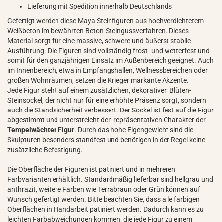
Lieferung mit Spedition innerhalb Deutschlands
Gefertigt werden diese Maya Steinfiguren aus hochverdichtetem
Weißbeton im bewährten Beton-Steingussverfahren. Dieses
Material sorgt für eine massive, schwere und äußerst stabile
Ausführung. Die Figuren sind vollständig frost- und wetterfest und
somit für den ganzjährigen Einsatz im Außenbereich geeignet. Auch
im Innenbereich, etwa in Empfangshallen, Wellnessbereichen oder
großen Wohnräumen, setzen die Krieger markante Akzente.
Jede Figur steht auf einem zusätzlichen, dekorativen Blüten-
Steinsockel, der nicht nur für eine erhöhte Präsenz sorgt, sondern
auch die Standsicherheit verbessert. Der Sockel ist fest auf die Figur
abgestimmt und unterstreicht den repräsentativen Charakter der
Tempelwächter Figur
. Durch das hohe Eigengewicht sind die
Skulpturen besonders standfest und benötigen in der Regel keine
zusätzliche Befestigung.
Die Oberfläche der Figuren ist patiniert und in mehreren
Farbvarianten erhältlich. Standardmäßig lieferbar sind hellgrau und
anthrazit, weitere Farben wie Terrabraun oder Grün können auf
Wunsch gefertigt werden. Bitte beachten Sie, dass alle farbigen
Oberflächen in Handarbeit patiniert werden. Dadurch kann es zu
leichten Farbabweichungen kommen, die jede Figur zu einem