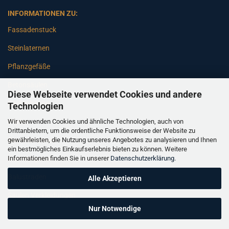
INFORMATIONEN ZU:
Fassadenstuck
Steinlaternen
Pflanzgefäße
Betonsäulen
Diese Webseite verwendet Cookies und andere
Gartenbänke
Technologien
Wir verwenden Cookies und ähnliche Technologien, auch von
Pfeiler
Drittanbietern, um die ordentliche Funktionsweise der Website zu
gewährleisten, die Nutzung unseres Angebotes zu analysieren und Ihnen
Gartenbrunnen
ein bestmögliches Einkaufserlebnis bieten zu können. Weitere
Informationen finden Sie in unserer
Datenschutzerklärung
.
Gartenfiguren
Balustraden
Alle Akzeptieren
Säulen Verkleidungen
Nur Notwendige