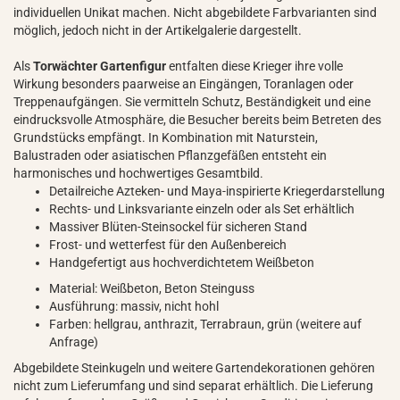
individuellen Unikat machen. Nicht abgebildete Farbvarianten sind
möglich, jedoch nicht in der Artikelgalerie dargestellt.
Als
Torwächter Gartenfigur
entfalten diese Krieger ihre volle
Wirkung besonders paarweise an Eingängen, Toranlagen oder
Treppenaufgängen. Sie vermitteln Schutz, Beständigkeit und eine
eindrucksvolle Atmosphäre, die Besucher bereits beim Betreten des
Grundstücks empfängt. In Kombination mit Naturstein,
Balustraden oder asiatischen Pflanzgefäßen entsteht ein
harmonisches und hochwertiges Gesamtbild.
Detailreiche Azteken- und Maya-inspirierte Kriegerdarstellung
Rechts- und Linksvariante einzeln oder als Set erhältlich
Massiver Blüten-Steinsockel für sicheren Stand
Frost- und wetterfest für den Außenbereich
Handgefertigt aus hochverdichtetem Weißbeton
Material: Weißbeton, Beton Steinguss
Ausführung: massiv, nicht hohl
Farben: hellgrau, anthrazit, Terrabraun, grün (weitere auf
Anfrage)
Abgebildete Steinkugeln und weitere Gartendekorationen gehören
nicht zum Lieferumfang und sind separat erhältlich. Die Lieferung