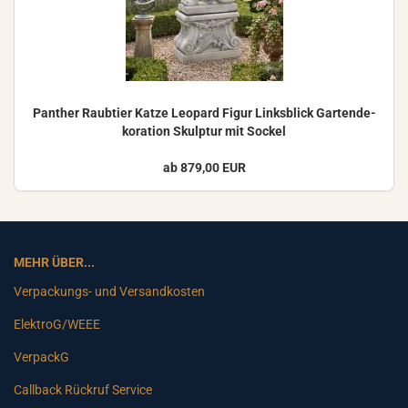
Pan­ther Raub­tier Katze Leo­pard Figur Links­blick Gar­ten­de­
ko­ra­ti­on Skulp­tur mit So­ckel
ab 879,00 EUR
MEHR ÜBER...
Verpackungs- und Versandkosten
ElektroG/WEEE
VerpackG
Callback Rückruf Service