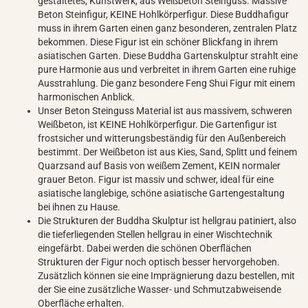
gestaltetes, Kunstwerk, aus Weißbeton Steinguss. Massive
Beton Steinfigur, KEINE Hohlkörperfigur. Diese Buddhafigur
muss in ihrem Garten einen ganz besonderen, zentralen Platz
bekommen. Diese Figur ist ein schöner Blickfang in ihrem
asiatischen Garten. Diese Buddha Gartenskulptur strahlt eine
pure Harmonie aus und verbreitet in ihrem Garten eine ruhige
Ausstrahlung. Die ganz besondere Feng Shui Figur mit einem
harmonischen Anblick.
Unser Beton Steinguss Material ist aus massivem, schweren
Weißbeton, ist KEINE Hohlkörperfigur. Die Gartenfigur ist
frostsicher und witterungsbeständig für den Außenbereich
bestimmt. Der Weißbeton ist aus Kies, Sand, Splitt und feinem
Quarzsand auf Basis von weißem Zement, KEIN normaler
grauer Beton. Figur ist massiv und schwer, ideal für eine
asiatische langlebige, schöne asiatische Gartengestaltung
bei ihnen zu Hause.
Die Strukturen der Buddha Skulptur ist hellgrau patiniert, also
die tieferliegenden Stellen hellgrau in einer Wischtechnik
eingefärbt. Dabei werden die schönen Oberflächen
Strukturen der Figur noch optisch besser hervorgehoben.
Zusätzlich können sie eine Imprägnierung dazu bestellen, mit
der Sie eine zusätzliche Wasser- und Schmutzabweisende
Oberfläche erhalten.