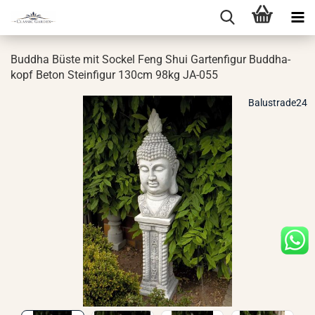
Bud­dha Büste mit So­ckel Feng Shui Gar­ten­fi­gur Bud­dha­
kopf Beton Stein­fi­gur 130cm 98kg JA-​055
Balustrade24