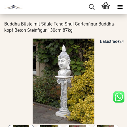
Bud­dha Büste mit Säule Feng Shui Gar­ten­fi­gur Bud­dha­
kopf Beton Stein­fi­gur 130cm 87kg
Balustrade24