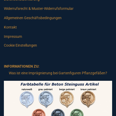
Widerrufsrecht & Muster-Widerrufsformular
Allgemeinen Geschäftsbedingungen
Kontakt
Impressum
Cookie Einstellungen
INFORMATIONEN ZU:
Was ist eine Imprägnierung bei Gartenfiguren Pflanzgefäßen?