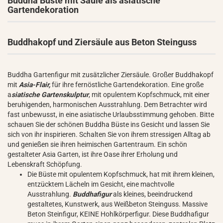
Buddha Büste mit Säule als asiatische
Gartendekoration
Buddhakopf und Ziersäule aus Beton Steinguss
Buddha Gartenfigur mit zusätzlicher Ziersäule. Großer Buddhakopf
mit
Asia-Flair,
für ihre fernöstliche Gartendekoration. Eine große
a
siatische Gartenskulptur
, mit opulentem Kopfschmuck, mit einer
beruhigenden, harmonischen Ausstrahlung. Dem Betrachter wird
fast unbewusst, in eine asiatische Urlaubsstimmung gehoben. Bitte
schauen Sie der schönen Buddha Büste ins Gesicht und lassen Sie
sich von ihr inspirieren. Schalten Sie von ihrem stressigen Alltag ab
und genießen sie ihren heimischen Gartentraum. Ein schön
gestalteter Asia Garten, ist ihre Oase ihrer Erholung und
Lebenskraft Schöpfung.
Die Büste mit opulentem Kopfschmuck, hat mit ihrem kleinen,
entzücktem Lächeln im Gesicht, eine machtvolle
Ausstrahlung.
Buddhafigur
als kleines, beeindruckend
gestaltetes, Kunstwerk, aus Weißbeton Steinguss. Massive
Beton Steinfigur, KEINE Hohlkörperfigur. Diese Buddhafigur