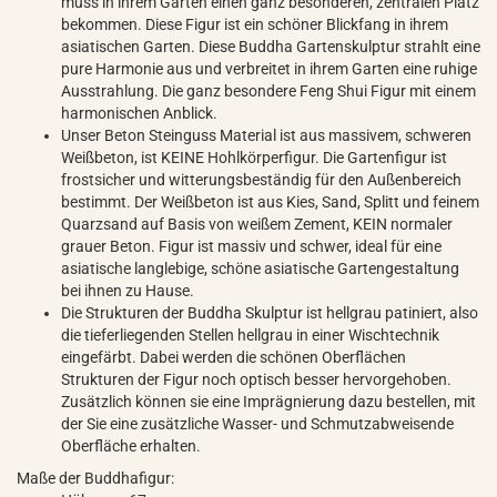
muss in ihrem Garten einen ganz besonderen, zentralen Platz
bekommen. Diese Figur ist ein schöner Blickfang in ihrem
asiatischen Garten. Diese Buddha Gartenskulptur strahlt eine
pure Harmonie aus und verbreitet in ihrem Garten eine ruhige
Ausstrahlung. Die ganz besondere Feng Shui Figur mit einem
harmonischen Anblick.
Unser Beton Steinguss Material ist aus massivem, schweren
Weißbeton, ist KEINE Hohlkörperfigur. Die Gartenfigur ist
frostsicher und witterungsbeständig für den Außenbereich
bestimmt. Der Weißbeton ist aus Kies, Sand, Splitt und feinem
Quarzsand auf Basis von weißem Zement, KEIN normaler
grauer Beton. Figur ist massiv und schwer, ideal für eine
asiatische langlebige, schöne asiatische Gartengestaltung
bei ihnen zu Hause.
Die Strukturen der Buddha Skulptur ist hellgrau patiniert, also
die tieferliegenden Stellen hellgrau in einer Wischtechnik
eingefärbt. Dabei werden die schönen Oberflächen
Strukturen der Figur noch optisch besser hervorgehoben.
Zusätzlich können sie eine Imprägnierung dazu bestellen, mit
der Sie eine zusätzliche Wasser- und Schmutzabweisende
Oberfläche erhalten.
Maße der Buddhafigur: