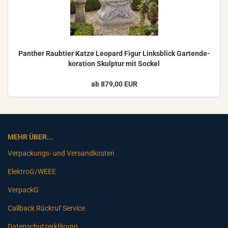
Pan­ther Raub­tier Katze Leo­pard Figur Links­blick Gar­ten­de­
ko­ra­ti­on Skulp­tur mit So­ckel
ab 879,00 EUR
MEHR ÜBER...
Verpackungs- und Versandkosten
ElektroG/WEEE
VerpackG
Callback Rückruf Service
Datenschutzerklärung