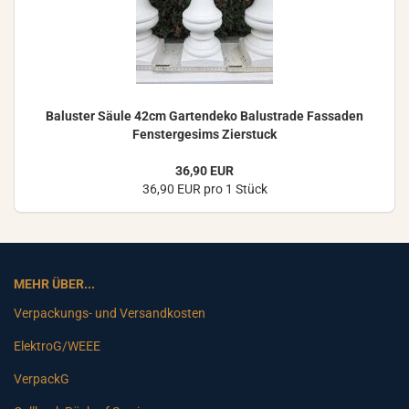
Ba­lus­ter Säule 42cm Gar­ten­de­ko Ba­lus­tra­de Fas­sa­den
Fens­ter­ge­sims Zier­stuck
36,90 EUR
36,90 EUR pro 1 Stück
MEHR ÜBER...
Verpackungs- und Versandkosten
ElektroG/WEEE
VerpackG