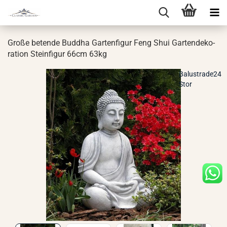
Große be­ten­de Bud­dha Gar­ten­fi­gur Feng Shui Gar­ten­de­ko­
ra­ti­on Stein­fi­gur 66cm 63kg
Balustrade24
Stor