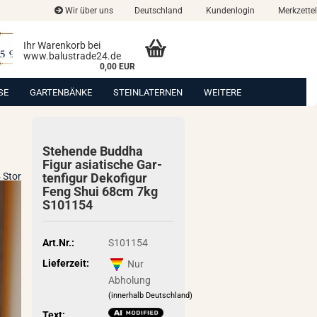
Wir über uns
Deutschland
Kundenlogin
Merkzettel
Ihr Warenkorb bei
www.balustrade24.de
0,00 EUR
SE
GARTENBÄNKE
STEINLATERNEN
WEITERE
Ste­hen­de Bud­dha
Figur asia­ti­sche Gar­
 Stor
ten­fi­gur De­ko­fi­gur
Feng Shui 68cm 7kg
S101154
Art.Nr.:
S101154
Lieferzeit:
Nur
Abholung
(innerhalb Deutschland)
Text: