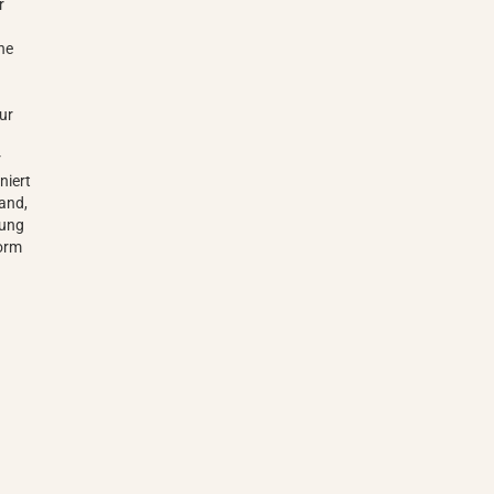
r
ine
ur
r
niert
and,
dung
Form