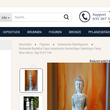
Suche...
Alle
GIPSSTUCK
BRUNNEN
FIGUREN
BRONZE
PFLANZGEFÄS
»
»
»
Startseite
Figuren
Asiatische Steinfiguren
Stehende Buddha Figur asiatische Gartenfigur Dekofigur Feng
Shui 68cm 7kg S101154
Balustrade24