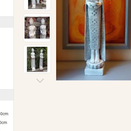
300cm
00cm