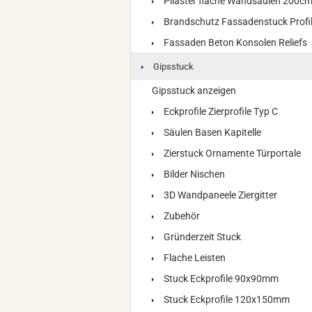
Pilaster flache Wandsäulen 200c
Brandschutz Fassadenstuck Profi
Fassaden Beton Konsolen Reliefs
Gipsstuck
Gipsstuck anzeigen
Eckprofile Zierprofile Typ C
Säulen Basen Kapitelle
Zierstuck Ornamente Türportale
Bilder Nischen
3D Wandpaneele Ziergitter
Zubehör
Gründerzeit Stuck
Flache Leisten
Stuck Eckprofile 90x90mm
Stuck Eckprofile 120x150mm