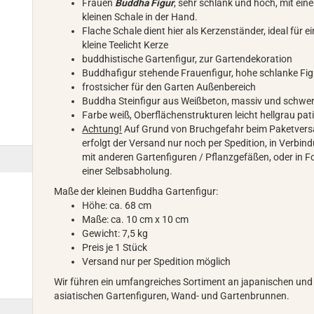
Frauen
Buddha Figur
, sehr schlank und hoch, mit eine
kleinen Schale in der Hand.
Flache Schale dient hier als Kerzenständer, ideal für e
kleine Teelicht Kerze
buddhistische Gartenfigur, zur Gartendekoration
Buddhafigur stehende Frauenfigur, hohe schlanke Fig
frostsicher für den Garten Außenbereich
Buddha Steinfigur aus Weißbeton, massiv und schwe
Farbe weiß, Oberflächenstrukturen leicht hellgrau pati
Achtung!
Auf Grund von Bruchgefahr beim Paketvers
erfolgt der Versand nur noch per Spedition, in Verbin
mit anderen Gartenfiguren / Pflanzgefäßen, oder in 
einer Selbsabholung.
Maße der kleinen Buddha Gartenfigur:
Höhe: ca. 68 cm
Maße: ca. 10 cm x 10 cm
Gewicht: 7,5 kg
Preis je 1 Stück
Versand nur per Spedition möglich
Wir führen ein umfangreiches Sortiment an japanischen und
asiatischen Gartenfiguren, Wand- und Gartenbrunnen.