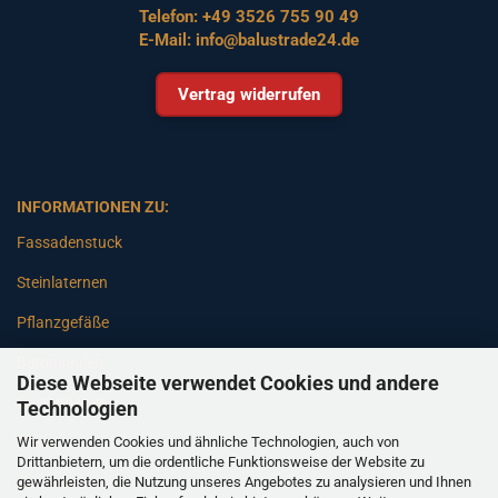
Telefon:
+49 3526 755 90 49
E-Mail:
info@balustrade24.de
Vertrag widerrufen
INFORMATIONEN ZU:
Fassadenstuck
Steinlaternen
Pflanzgefäße
Betonsäulen
Diese Webseite verwendet Cookies und andere
Gartenbänke
Technologien
Wir verwenden Cookies und ähnliche Technologien, auch von
Pfeiler
Drittanbietern, um die ordentliche Funktionsweise der Website zu
gewährleisten, die Nutzung unseres Angebotes zu analysieren und Ihnen
Gartenbrunnen