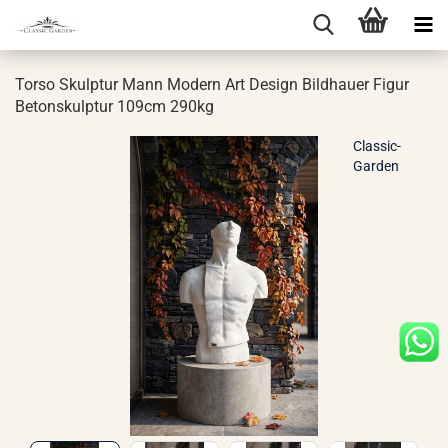
Torso Skulp­tur Mann Mo­dern Art De­sign Bild­hau­er Figur
Be­ton­skulp­tur 109cm 290kg
Classic-
Garden