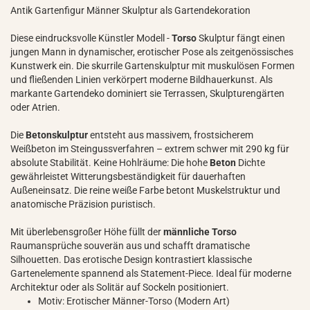
Antik Gartenfigur Männer Skulptur als Gartendekoration
Diese eindrucksvolle Künstler Modell -
Torso
Skulptur fängt einen
jungen Mann in dynamischer, erotischer Pose als zeitgenössisches
Kunstwerk ein. Die skurrile Gartenskulptur mit muskulösen Formen
und fließenden Linien verkörpert moderne Bildhauerkunst. Als
markante Gartendeko dominiert sie Terrassen, Skulpturengärten
oder Atrien.
Die
Betonskulptur
entsteht aus massivem, frostsicherem
Weißbeton im Steingussverfahren – extrem schwer mit 290 kg für
absolute Stabilität. Keine Hohlräume: Die hohe
Beton
Dichte
gewährleistet Witterungsbeständigkeit für dauerhaften
Außeneinsatz. Die reine weiße Farbe betont Muskelstruktur und
anatomische Präzision puristisch.
Mit überlebensgroßer Höhe füllt der
männliche Torso
Raumansprüche souverän aus und schafft dramatische
Silhouetten. Das erotische Design kontrastiert klassische
Gartenelemente spannend als Statement-Piece. Ideal für moderne
Architektur oder als Solitär auf Sockeln positioniert.
Motiv: Erotischer Männer-Torso (Modern Art)