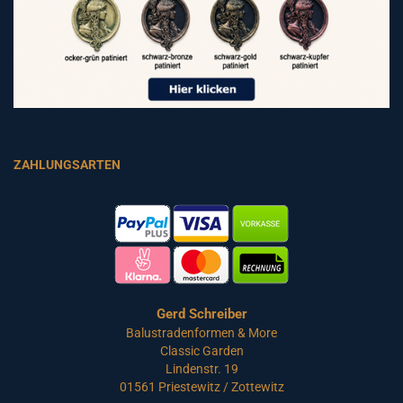
ZAHLUNGSARTEN
Gerd Schreiber
Balustradenformen & More
Classic Garden
Lindenstr. 19
01561 Priestewitz / Zottewitz