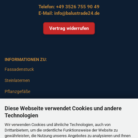
Telefon:
+49 3526 755 90 49
E-Mail:
info@balustrade24.de
Vertrag widerrufen
INFORMATIONEN ZU:
Fassadenstuck
Steinlaternen
Pflanzgefäße
Betonsäulen
Diese Webseite verwendet Cookies und andere
Gartenbänke
Technologien
Wir verwenden Cookies und ähnliche Technologien, auch von
Pfeiler
Drittanbietern, um die ordentliche Funktionsweise der Website zu
gewährleisten, die Nutzung unseres Angebotes zu analysieren und Ihnen
Gartenbrunnen