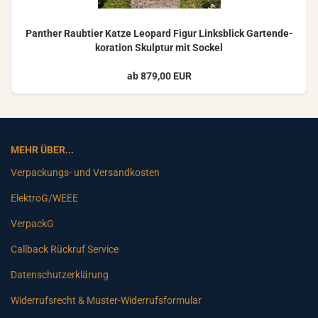
Pan­ther Raub­tier Katze Leo­pard Figur Links­blick Gar­ten­de­
ko­ra­ti­on Skulp­tur mit So­ckel
ab 879,00 EUR
MEHR ÜBER...
Verpackungs- und Versandkosten
ElektroG/WEEE
VerpackG
Callback Rückruf Service
Datenschutzerklärung
Widerrufsrecht & Muster-Widerrufsformular