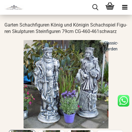
Gar­ten Schach­fi­gu­ren König und Kö­ni­gin Schach­spiel Fi­gu­
ren Skulp­tu­ren Stein­fi­gu­ren 79cm CG-​460-461schwarz
Classic-
Garden