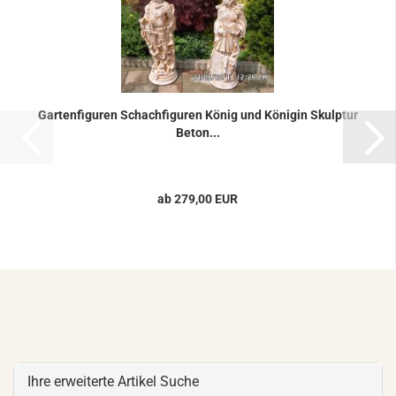
Gar­ten­fi­gu­ren Schach­fi­gu­ren König und Kö­ni­gin Skulp­tur
Beton...
ab 279,00 EUR
Ihre erweiterte Artikel Suche