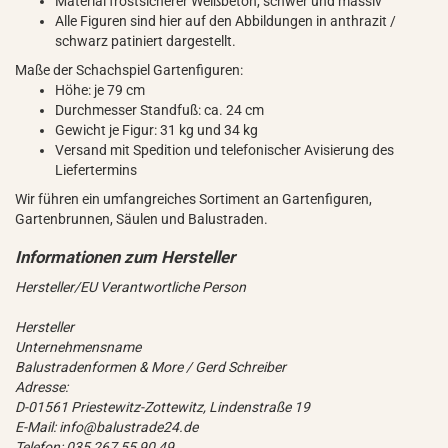
Material frostsicherer Weißbeton, schwer und massiv
Alle Figuren sind hier auf den Abbildungen in anthrazit /
schwarz patiniert dargestellt.
Maße der Schachspiel Gartenfiguren:
Höhe: je 79 cm
Durchmesser Standfuß: ca. 24 cm
Gewicht je Figur: 31 kg und 34 kg
Versand mit Spedition und telefonischer Avisierung des
Liefertermins
Wir führen ein umfangreiches Sortiment an Gartenfiguren,
Gartenbrunnen, Säulen und Balustraden.
Hersteller/EU Verantwortliche Person
Hersteller
Unternehmensname
Balustradenformen & More / Gerd Schreiber
Adresse:
D-01561 Priestewitz-Zottewitz, Lindenstraße 19
E-Mail: info@balustrade24.de
Telefon: 035 267 55 90 49