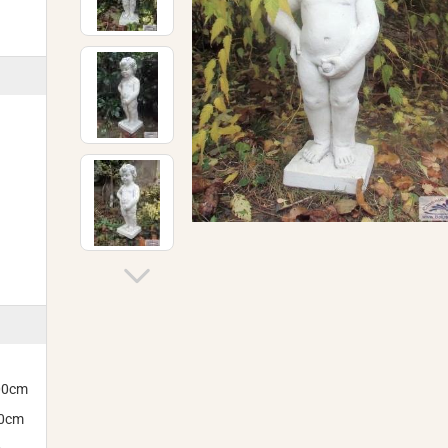
300cm
00cm