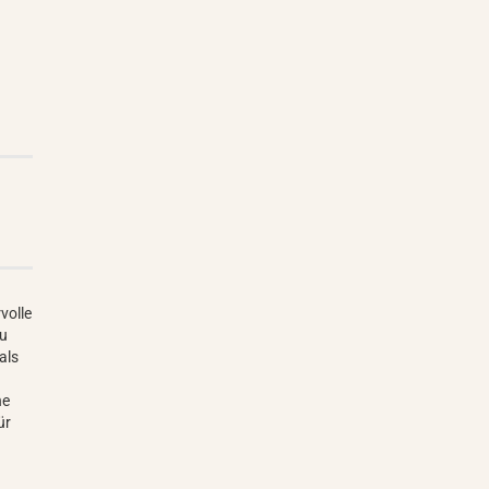
volle
zu
 als
he
ür