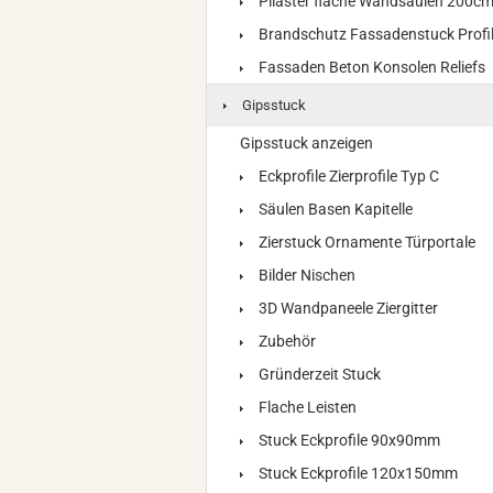
Pilaster flache Wandsäulen 200c
Brandschutz Fassadenstuck Profi
Fassaden Beton Konsolen Reliefs
Gipsstuck
Gipsstuck anzeigen
Eckprofile Zierprofile Typ C
Säulen Basen Kapitelle
Zierstuck Ornamente Türportale
Bilder Nischen
3D Wandpaneele Ziergitter
Zubehör
Gründerzeit Stuck
Flache Leisten
Stuck Eckprofile 90x90mm
Stuck Eckprofile 120x150mm