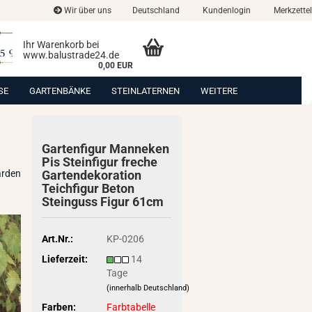
Wir über uns
Deutschland
Kundenlogin
Merkzettel
Ihr Warenkorb bei
www.balustrade24.de
0,00 EUR
SE
GARTENBÄNKE
STEINLATERNEN
WEITERE
Gar­ten­fi­gur Man­ne­ken
Pis Stein­fi­gur fre­che
arden
Gar­ten­de­ko­ra­ti­on
Teich­fi­gur Beton
Stein­guss Figur 61cm
Art.Nr.:
KP-0206
Lieferzeit:
14
Tage
(innerhalb Deutschland)
Farben:
Farbtabelle