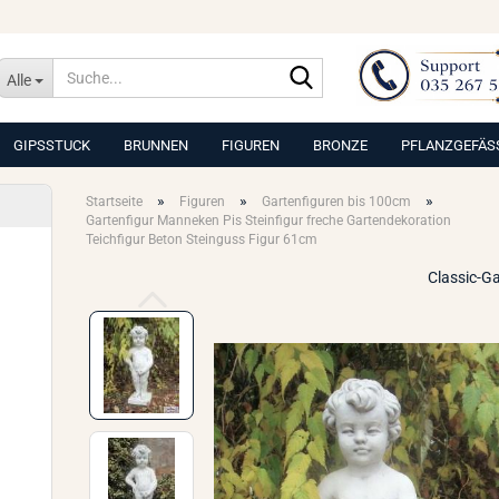
Suche...
Alle
GIPSSTUCK
BRUNNEN
FIGUREN
BRONZE
PFLANZGEFÄS
»
»
»
Startseite
Figuren
Gartenfiguren bis 100cm
Gartenfigur Manneken Pis Steinfigur freche Gartendekoration
Teichfigur Beton Steinguss Figur 61cm
Classic-G