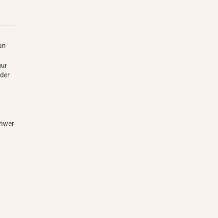
 an
gur
 der
chwer