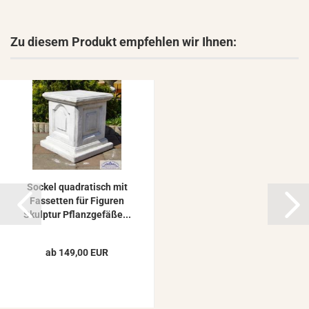
Zu diesem Produkt empfehlen wir Ihnen:
So­ckel qua­dra­tisch mit
Fas­set­ten für Fi­gu­ren
Skulp­tur Pflanz­ge­fä­ße...
ab 149,00 EUR