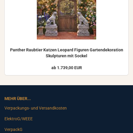
Pan­ther Raub­tier Kat­zen Leo­pard Fi­gu­ren Gar­ten­de­ko­ra­ti­on
Skulp­tu­ren mit So­ckel
ab 1.739,00 EUR
MEHR ÜBER...
Verpackungs- und Versandkosten
ElektroG/WEEE
VerpackG