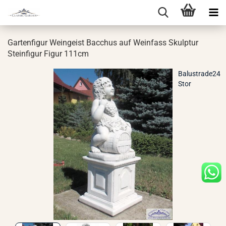
Gar­ten­fi­gur Wein­geist Bac­chus auf Wein­fass Skulp­tur
Stein­fi­gur Figur 111cm
Balustrade24
Stor