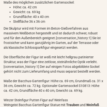
Maße des möglichen zusätzlichen Gartensockel:
Höhe: ca. 42 cm
Gewicht: ca. 69 kg
Grundfläche: 40 x 40 cm
Stellfläche 36 x 36 cm
Die Skulptur wird mit Formen im Beton-Gießverfahren aus
massivem Weißbeton hergestellt und ist dadurch schwer, robust
und für den Außenbereich geeignet.[conversation_history:1] Sie ist
frostsicher und kann ganzjährig im Garten, auf der Terrasse oder
als klassische Schlossparkfigur eingesetzt werden.
Die Oberfläche der Figur ist weiß mit leicht hellgrau patinierter
Struktur, was der Figur eine zeitlose, steinähnliche Optik verleiht.
[conversation_history:1] Der auf einigen Fotos abgebildete Sockel
gehört nicht zum Lieferumfang und muss separat bestellt werden.
Maße der Bacchus-Gartenfigur: Höhe ca. 69 cm, Grundmaß ca. 31 x
36 cm, Gewicht ca. 72 kg. Optionaler Gartensockel S10813: Höhe
ca. 42 cm, Grundfläche 40 x 40 cm, Gewicht ca. 69 kg.
Winzer Steinfigur Putten Figur auf Weinfass
Weingeist Bacchus Gartenfigur Statue mit
Trauben
und
Weinfaß