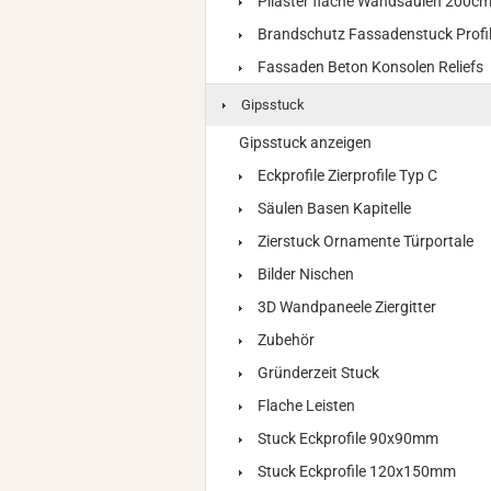
Pilaster flache Wandsäulen 200c
Brandschutz Fassadenstuck Profi
Fassaden Beton Konsolen Reliefs
Gipsstuck
Gipsstuck anzeigen
Eckprofile Zierprofile Typ C
Säulen Basen Kapitelle
Zierstuck Ornamente Türportale
Bilder Nischen
3D Wandpaneele Ziergitter
Zubehör
Gründerzeit Stuck
Flache Leisten
Stuck Eckprofile 90x90mm
Stuck Eckprofile 120x150mm