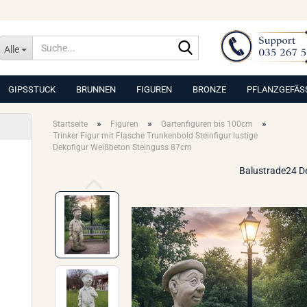
Suche...
Alle
GIPSSTUCK
BRUNNEN
FIGUREN
BRONZE
PFLANZGEFÄS
»
»
»
Startseite
Figuren
Gartenfiguren bis 100cm
Trinker Figur mit Flasche Trunkenbold Steinfigur lustige
Dekofigur Weißbeton Steinguss 87cm
Balustrade24 D