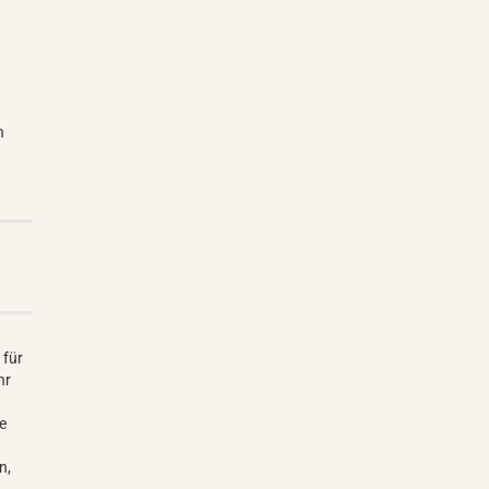
n
 für
hr
r
ge
n,