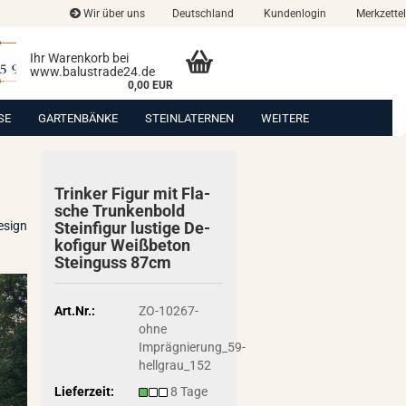
Wir über uns
Deutschland
Kundenlogin
Merkzettel
Ihr Warenkorb bei
www.balustrade24.de
0,00 EUR
SE
GARTENBÄNKE
STEINLATERNEN
WEITERE
Trin­ker Figur mit Fla­
sche Trun­ken­bold
esign
Stein­fi­gur lus­ti­ge De­
ko­fi­gur Weiß­be­ton
Stein­guss 87cm
Art.Nr.:
ZO-10267-
ohne
Imprägnierung_59-
hellgrau_152
Lieferzeit:
8 Tage