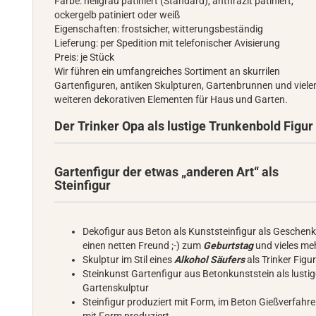
Farbe: hellgrau patiniert (Standard), anthrazit patiniert,
ockergelb patiniert oder weiß
Eigenschaften: frostsicher, witterungsbeständig
Lieferung: per Spedition mit telefonischer Avisierung
Preis: je Stück
Wir führen ein umfangreiches Sortiment an skurrilen
Gartenfiguren, antiken Skulpturen, Gartenbrunnen und viele
weiteren dekorativen Elementen für Haus und Garten.
Der Trinker Opa als lustige Trunkenbold Figur
Gartenfigur der etwas „anderen Art“ als
Steinfigur
Dekofigur aus Beton als Kunststeinfigur als Geschenk
einen netten Freund ;-) zum
Geburtstag
und vieles me
Skulptur im Stil eines
Alkohol Säufers
als Trinker Figu
Steinkunst Gartenfigur aus Betonkunststein als lusti
Gartenskulptur
Steinfigur produziert mit Form, im Beton Gießverfahre