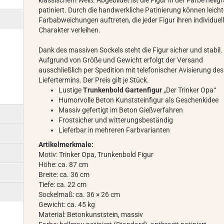
klassischem Weiß. Abgebildet ist die Figur in der Farbe hellg
patiniert. Durch die handwerkliche Patinierung können leich
Farbabweichungen auftreten, die jeder Figur ihren individuel
Charakter verleihen.
Dank des massiven Sockels steht die Figur sicher und stabil.
Aufgrund von Größe und Gewicht erfolgt der Versand
ausschließlich per Spedition mit telefonischer Avisierung des
Liefertermins. Der Preis gilt je Stück.
Lustige
Trunkenbold Gartenfigur
„Der Trinker Opa“
Humorvolle Beton Kunststeinfigur als Geschenkidee
Massiv gefertigt im Beton Gießverfahren
Frostsicher und witterungsbeständig
Lieferbar in mehreren Farbvarianten
Artikelmerkmale:
Motiv: Trinker Opa, Trunkenbold Figur
Höhe: ca. 87 cm
Breite: ca. 36 cm
Tiefe: ca. 22 cm
Sockelmaß: ca. 36 × 26 cm
Gewicht: ca. 45 kg
Material: Betonkunststein, massiv