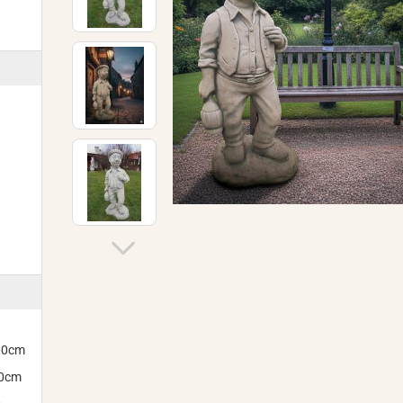
300cm
00cm