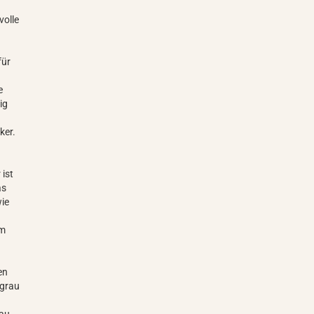
volle
für
e
ig
ker.
 ist
as
wie
im
en
lgrau