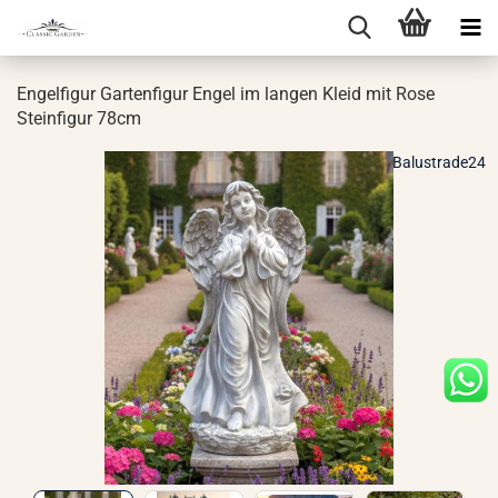
En­gel­fi­gur Gar­ten­fi­gur Engel im lan­gen Kleid mit Rose
Stein­fi­gur 78cm
Balustrade24