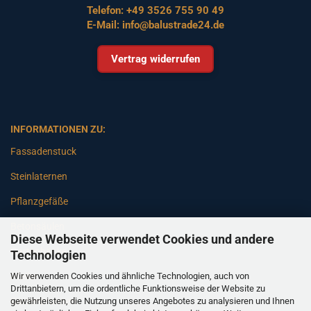
Telefon:
+49 3526 755 90 49
E-Mail:
info@balustrade24.de
Vertrag widerrufen
INFORMATIONEN ZU:
Fassadenstuck
Steinlaternen
Pflanzgefäße
Betonsäulen
Diese Webseite verwendet Cookies und andere
Gartenbänke
Technologien
Wir verwenden Cookies und ähnliche Technologien, auch von
Pfeiler
Drittanbietern, um die ordentliche Funktionsweise der Website zu
gewährleisten, die Nutzung unseres Angebotes zu analysieren und Ihnen
Gartenbrunnen