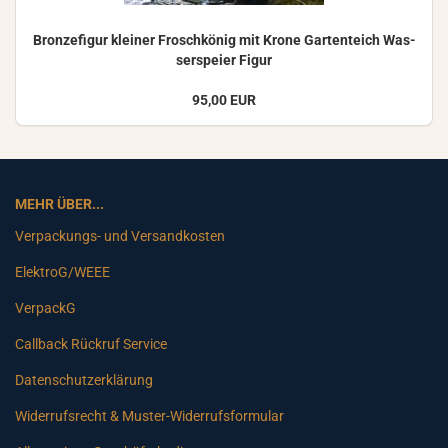
Bron­ze­fi­gur klei­ner Frosch­kö­nig mit Krone Gar­ten­teich Was­
ser­spei­er Figur
95,00 EUR
MEHR ÜBER...
Verpackungs- und Versandkosten
ElektroG/WEEE
VerpackG
Callback Rückruf Service
Datenschutzerklärung
Widerrufsrecht & Muster-Widerrufsformular