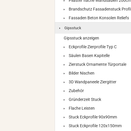
Pilaster flache Wandsäulen 200c
Brandschutz Fassadenstuck Profi
Fassaden Beton Konsolen Reliefs
Gipsstuck
Gipsstuck anzeigen
Eckprofile Zierprofile Typ C
Säulen Basen Kapitelle
Zierstuck Ornamente Türportale
Bilder Nischen
3D Wandpaneele Ziergitter
Zubehör
Gründerzeit Stuck
Flache Leisten
Stuck Eckprofile 90x90mm
Stuck Eckprofile 120x150mm