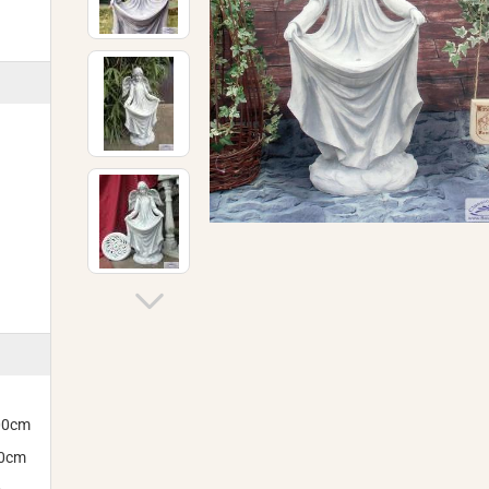
300cm
00cm