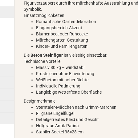
Figur verzaubert durch ihre märchenhafte Ausstrahlung un
Symbolik.
Einsatzmöglichkeiten:
Romantische Gartendekoration
Eingangsbereich-Akzent
Blumenbeet oder Ruheecke
Märchengarten-Gestaltung
Kinder- und Familiengärten
Die
Beton Steinfigur
ist vielseitig einsetzbar.
Technische Vorteile:
Massiv 80 kg – windstabil
Frostsicher ohne Einwinterung
Weißbeton mit hoher Dichte
Individuelle Patinierung
Langlebige wetterfeste Oberfläche
Designmerkmale:
Sterntaler-Mädchen nach Grimm-Märchen
Filigrane Engelflügel
Detailgetreutes Kleid und Gesicht
Hellgraue Antik-Patina
Stabiler Sockel 35×28 cm