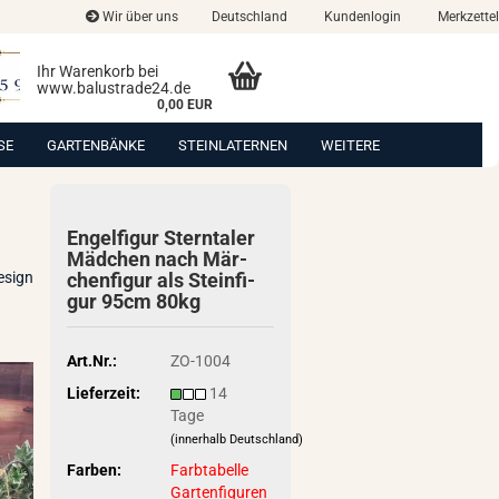
Wir über uns
Deutschland
Kundenlogin
Merkzettel
Ihr Warenkorb bei
www.balustrade24.de
0,00 EUR
SE
GARTENBÄNKE
STEINLATERNEN
WEITERE
En­gel­fi­gur Stern­ta­ler
Mäd­chen nach Mär­
esign
chen­fi­gur als Stein­fi­
gur 95cm 80kg
Art.Nr.:
ZO-1004
Lieferzeit:
14
Tage
(innerhalb Deutschland)
Farben:
Farbtabelle
Gartenfiguren