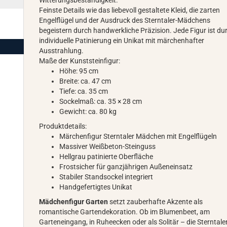
Witterungsbeständigkeit.
Feinste Details wie das liebevoll gestaltete Kleid, die zarten
Engelflügel und der Ausdruck des Sterntaler-Mädchens
begeistern durch handwerkliche Präzision. Jede Figur ist du
individuelle Patinierung ein Unikat mit märchenhafter
Ausstrahlung.
Maße der Kunststeinfigur:
Höhe: 95 cm
Breite: ca. 47 cm
Tiefe: ca. 35 cm
Sockelmaß: ca. 35 × 28 cm
Gewicht: ca. 80 kg
Produktdetails:
Märchenfigur Sterntaler Mädchen mit Engelflügeln
Massiver Weißbeton-Steinguss
Hellgrau patinierte Oberfläche
Frostsicher für ganzjährigen Außeneinsatz
Stabiler Standsockel integriert
Handgefertigtes Unikat
Mädchenfigur Garten
setzt zauberhafte Akzente als
romantische Gartendekoration. Ob im Blumenbeet, am
Garteneingang, in Ruheecken oder als Solitär – die Sterntale