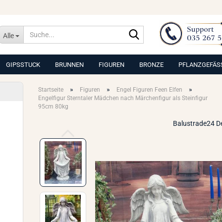
Suche...
Alle
GIPSSTUCK
BRUNNEN
FIGUREN
BRONZE
PFLANZGEFÄS
»
»
»
Startseite
Figuren
Engel Figuren Feen Elfen
Engelfigur Sterntaler Mädchen nach Märchenfigur als Steinfigur
95cm 80kg
Balustrade24 D