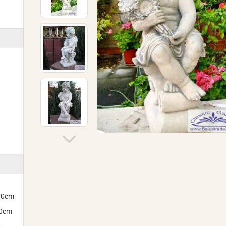
300cm
00cm