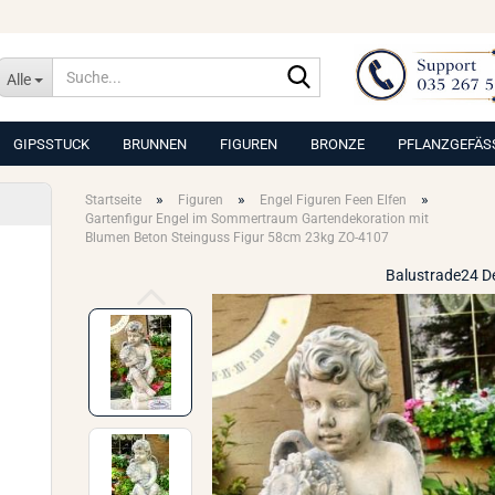
Suche...
Alle
GIPSSTUCK
BRUNNEN
FIGUREN
BRONZE
PFLANZGEFÄS
»
»
»
Startseite
Figuren
Engel Figuren Feen Elfen
Gartenfigur Engel im Sommertraum Gartendekoration mit
Blumen Beton Steinguss Figur 58cm 23kg ZO-4107
Balustrade24 D