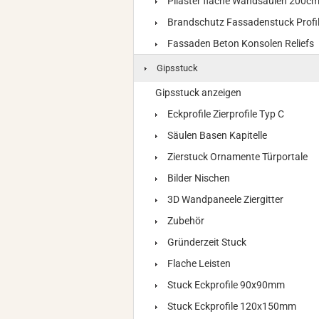
Pilaster flache Wandsäulen 200c
Brandschutz Fassadenstuck Profi
Fassaden Beton Konsolen Reliefs
Gipsstuck
Gipsstuck anzeigen
Eckprofile Zierprofile Typ C
Säulen Basen Kapitelle
Zierstuck Ornamente Türportale
Bilder Nischen
3D Wandpaneele Ziergitter
Zubehör
Gründerzeit Stuck
Flache Leisten
Stuck Eckprofile 90x90mm
Stuck Eckprofile 120x150mm