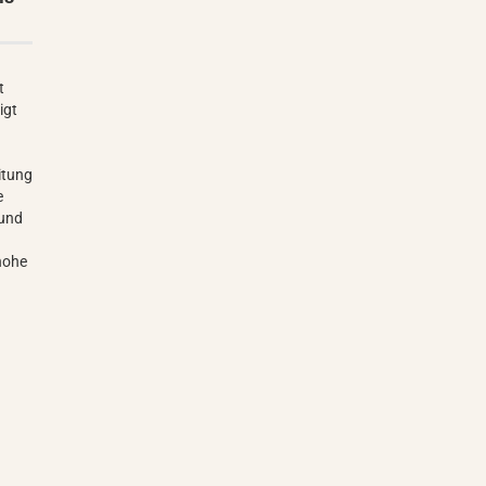
t
igt
itung
e
 und
hohe