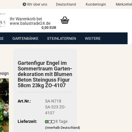
Wir über uns
Deutschland
Kundenlogin
Merkzettel
Ihr Warenkorb bei
www.balustrade24.de
0,00 EUR
SE
GARTENBÄNKE
STEINLATERNEN
WEITERE
Gar­ten­fi­gur Engel im
Som­mer­traum Gar­ten­
esign
de­ko­ra­ti­on mit Blu­men
Beton Stein­guss Figur
58cm 23kg ZO-​4107
Art.Nr.:
SA-N718
SA-523 ZO-
4107
Lieferzeit:
8 Tage
(innerhalb Deutschland)