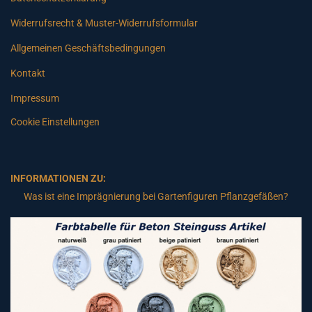
Widerrufsrecht & Muster-Widerrufsformular
Allgemeinen Geschäftsbedingungen
Kontakt
Impressum
Cookie Einstellungen
INFORMATIONEN ZU:
Was ist eine Imprägnierung bei Gartenfiguren Pflanzgefäßen?