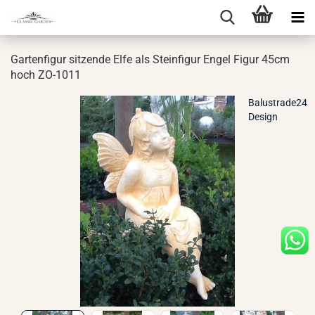
Gar­ten­fi­gur sit­zen­de Elfe als Stein­fi­gur Engel Figur 45cm
hoch ZO-​1011
Balustrade24
Design