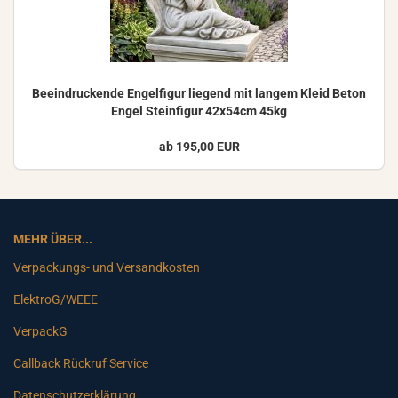
Be­ein­dru­cken­de En­gel­fi­gur lie­gend mit lan­gem Kleid Beton
Engel Stein­fi­gur 42x54cm 45kg
ab 195,00 EUR
MEHR ÜBER...
Verpackungs- und Versandkosten
ElektroG/WEEE
VerpackG
Callback Rückruf Service
Datenschutzerklärung