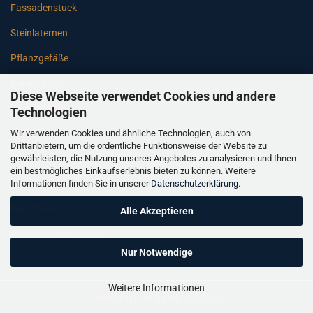
Fassadenstuck
Steinlaternen
Pflanzgefäße
Betonsäulen
Diese Webseite verwendet Cookies und andere
Gartenbänke
Technologien
Wir verwenden Cookies und ähnliche Technologien, auch von
Pfeiler
Drittanbietern, um die ordentliche Funktionsweise der Website zu
gewährleisten, die Nutzung unseres Angebotes zu analysieren und Ihnen
Gartenbrunnen
ein bestmögliches Einkaufserlebnis bieten zu können. Weitere
Informationen finden Sie in unserer
Datenschutzerklärung
.
Gartenfiguren
Balustraden
Alle Akzeptieren
Säulen Verkleidungen
Nur Notwendige
Weitere Informationen
Onlineshop
by Gambio © 2026