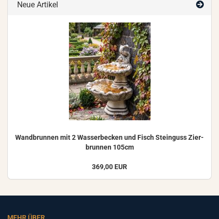
Neue Artikel
Wand­brun­nen mit 2 Was­ser­be­cken und Fisch Stein­guss Zier­
brun­nen 105cm
369,00 EUR
MEHR ÜBER...