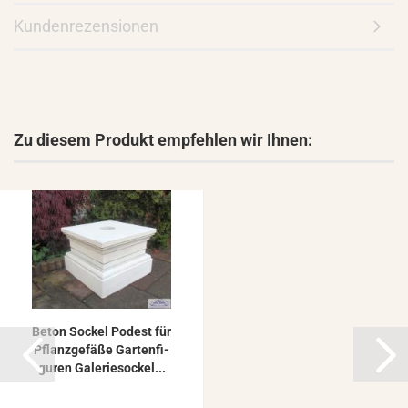
Kundenrezensionen
Zu diesem Produkt empfehlen wir Ihnen:
Beton So­ckel Po­dest für
Pflanz­ge­fä­ße Gar­ten­fi­
gu­ren Ga­le­rie­so­ckel...