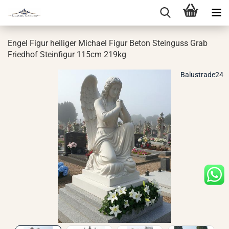
Engel Figur hei­li­ger Mi­cha­el Figur Beton Stein­guss Grab
Fried­hof Stein­fi­gur 115cm 219kg
Balustrade24