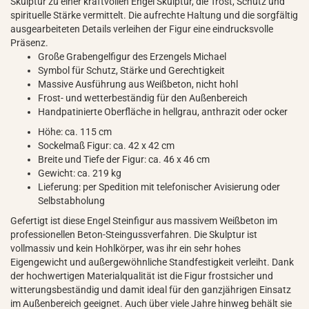
Skulptur zu einer kraftvollen Engel Skulptur, die Trost, Schutz und
spirituelle Stärke vermittelt. Die aufrechte Haltung und die sorgfältig
ausgearbeiteten Details verleihen der Figur eine eindrucksvolle
Präsenz.
Große Grabengelfigur des Erzengels Michael
Symbol für Schutz, Stärke und Gerechtigkeit
Massive Ausführung aus Weißbeton, nicht hohl
Frost- und wetterbeständig für den Außenbereich
Handpatinierte Oberfläche in hellgrau, anthrazit oder ocker
Höhe: ca. 115 cm
Sockelmaß Figur: ca. 42 x 42 cm
Breite und Tiefe der Figur: ca. 46 x 46 cm
Gewicht: ca. 219 kg
Lieferung: per Spedition mit telefonischer Avisierung oder
Selbstabholung
Gefertigt ist diese Engel Steinfigur aus massivem Weißbeton im
professionellen Beton-Steingussverfahren. Die Skulptur ist
vollmassiv und kein Hohlkörper, was ihr ein sehr hohes
Eigengewicht und außergewöhnliche Standfestigkeit verleiht. Dank
der hochwertigen Materialqualität ist die Figur frostsicher und
witterungsbeständig und damit ideal für den ganzjährigen Einsatz
im Außenbereich geeignet. Auch über viele Jahre hinweg behält sie