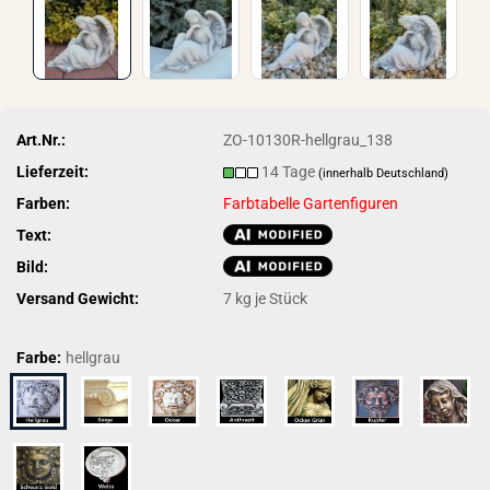
Art.Nr.:
ZO-10130R-hellgrau_138
Lieferzeit:
14 Tage
(innerhalb Deutschland)
Farben:
Farbtabelle Gartenfiguren
Text:
Bild:
Versand Gewicht:
7
kg je Stück
Farbe:
hellgrau