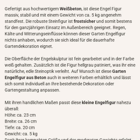
Gefertigt aus hochwertigem
Weißbeton
, ist diese Engel Figur
massiv, stabil und mit einem Gewicht von ca. 5 kg angenehm
standfest. Die robuste Steinfigur ist
frostsicher
und somit bestens
für den ganzjährigen Einsatz im Außenbereich geeignet. Regen,
Kälte und Witterungseinflüsse können dieser Garten Engelfigur
nichts anhaben, wodurch sie sich ideal für die dauerhafte
Gartendekoration eignet.
Die Oberfläche der Engelskulptur ist fein gearbeitet und in der Farbe
weiß gehalten. Zusätzlich ist die Figur hellgrau patiniert, was ihr eine
natürliche, edle Steinoptik verleiht. Auf Wunsch ist diese
Garten
Engelfigur aus Beton
auch in weiteren Farben erhältlich und lässt
sich somit individuell an Ihre bestehende Dekoration oder
Gartengestaltung anpassen.
Mit ihren handlichen Maßen passt diese
kleine Engelfigur
nahezu
überall:
Höhe: ca. 23 cm
Breite: ca. 26 cm
Tiefe: ca. 20 cm
Gewicht: ca. 5 kg