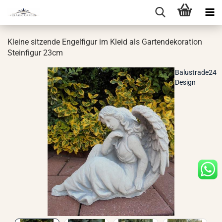
Klei­ne sit­zen­de En­gel­fi­gur im Kleid als Gar­ten­de­ko­ra­ti­on
Stein­fi­gur 23cm
Balustrade24
Design