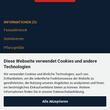
INFORMATIONEN ZU:
Fassadenstuck
Steinlaternen
Pflanzgefäße
Betonsäulen
Diese Webseite verwendet Cookies und andere
Gartenbänke
Technologien
Wir verwenden Cookies und ähnliche Technologien, auch von
Pfeiler
Drittanbietern, um die ordentliche Funktionsweise der Website zu
gewährleisten, die Nutzung unseres Angebotes zu analysieren und Ihnen
Gartenbrunnen
ein bestmögliches Einkaufserlebnis bieten zu können. Weitere
Informationen finden Sie in unserer
Datenschutzerklärung
.
Gartenfiguren
Balustraden
Alle Akzeptieren
Säulen Verkleidungen