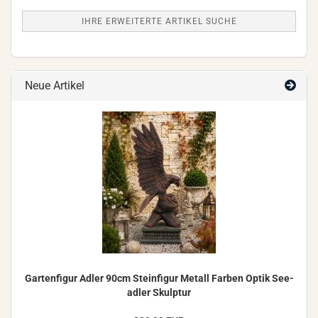
IHRE ERWEITERTE ARTIKEL SUCHE
Neue Artikel
Gar­ten­fi­gur Adler 90cm Stein­fi­gur Me­tall Far­ben Optik See­
ad­ler Skulp­tur