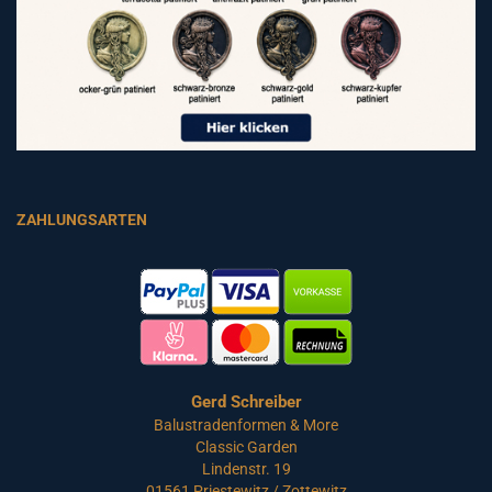
ZAHLUNGSARTEN
Gerd Schreiber
Balustradenformen & More
Classic Garden
Lindenstr. 19
01561 Priestewitz / Zottewitz