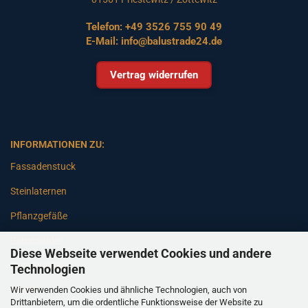
Telefon:
+49 3526 755 90 49
E-Mail:
info@balustrade24.de
Vertrag widerrufen
INFORMATIONEN ZU:
Fassadenstuck
Steinlaternen
Pflanzgefäße
Betonsäulen
Diese Webseite verwendet Cookies und andere
Gartenbänke
Technologien
Wir verwenden Cookies und ähnliche Technologien, auch von
Pfeiler
Drittanbietern, um die ordentliche Funktionsweise der Website zu