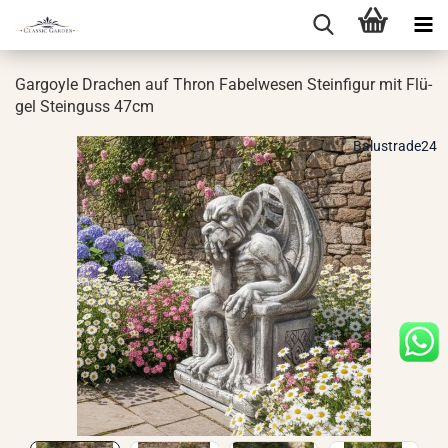
Gar­go­yle Dra­chen auf Thron Fa­bel­we­sen Stein­fi­gur mit Flü­
gel Stein­guss 47cm
Balustrade24