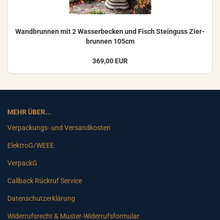
Wand­brun­nen mit 2 Was­ser­be­cken und Fisch Stein­guss Zier­
brun­nen 105cm
369,00 EUR
MEHR ÜBER...
Verpackungs- und Versandkosten
ElektroG/WEEE
VerpackG
Callback Rückruf Service
Datenschutzerklärung
Widerrufsrecht & Muster-Widerrufsformular