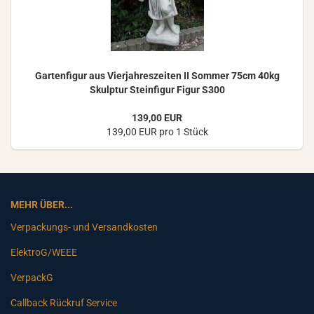
Gar­ten­fi­gur aus Vier­jah­res­zei­ten II Som­mer 75cm 40kg
Skulp­tur Stein­fi­gur Figur S300
139,00 EUR
139,00 EUR pro 1 Stück
MEHR ÜBER...
Verpackungs- und Versandkosten
ElektroG/WEEE
VerpackG
Callback Rückruf Service