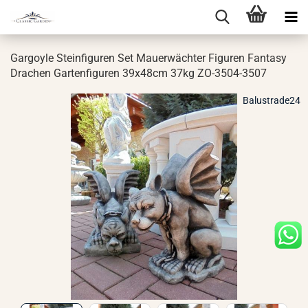
Gar­go­yle Stein­fi­gu­ren Set Mau­er­wäch­ter Fi­gu­ren Fan­ta­sy
Dra­chen Gar­ten­fi­gu­ren 39x48cm 37kg ZO-​3504-3507
Balustrade24