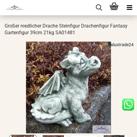
Gro­ßer nied­li­cher Dra­che Stein­fi­gur Dra­chen­fi­gur Fan­ta­sy
Gar­ten­fi­gur 39cm 21kg SA01481
Balustrade24