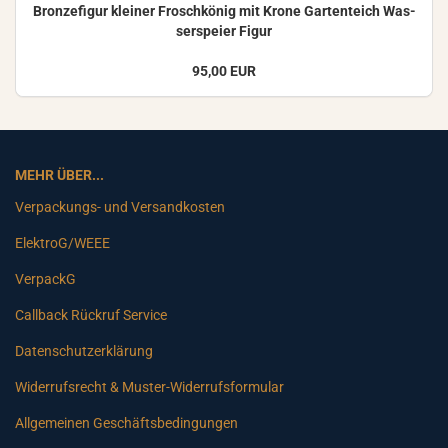
Bron­ze­fi­gur klei­ner Frosch­kö­nig mit Krone Gar­ten­teich Was­
ser­spei­er Figur
95,00 EUR
MEHR ÜBER...
Verpackungs- und Versandkosten
ElektroG/WEEE
VerpackG
Callback Rückruf Service
Datenschutzerklärung
Widerrufsrecht & Muster-Widerrufsformular
Allgemeinen Geschäftsbedingungen