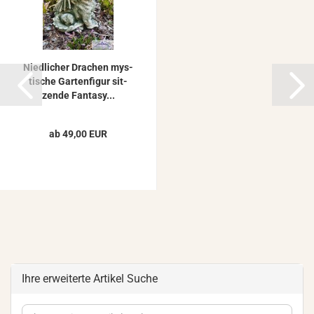
Nied­li­cher Dra­chen mys­
ti­sche Gar­ten­fi­gur sit­
zen­de Fan­ta­sy...
ab 49,00 EUR
Ihre erweiterte Artikel Suche
Ihre