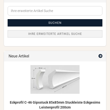
Ihre
erweiterte
Artikel
Suche
SUCHEN
IHRE ERWEITERTE ARTIKEL SUCHE
Neue Artikel
Eck­pro­fil C-46 Gips­stuck 85x85mm Stuck­leis­te Eck­ge­sims
Leis­ten­pro­fil 200cm