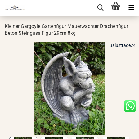
Klei­ner Gar­go­yle Gar­ten­fi­gur Mau­er­wäch­ter Dra­chen­fi­gur
Beton Stein­guss Figur 29cm 8kg
Balustrade24