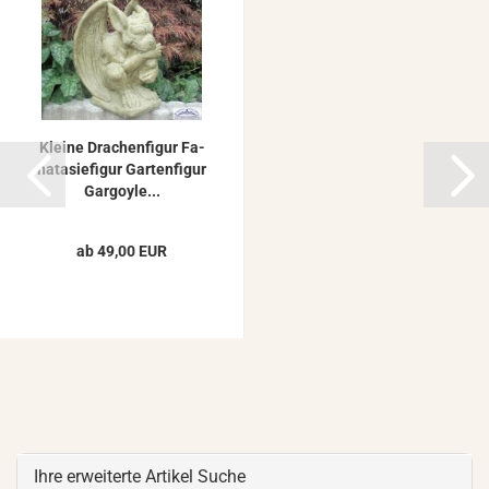
Klei­ne Dra­chen­fi­gur Fa­
na­ta­sie­fi­gur Gar­ten­fi­gur
Gar­go­yle...
ab 49,00 EUR
Ihre erweiterte Artikel Suche