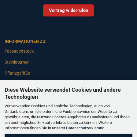
Vertrag widerrufen
INFORMATIONEN ZU:
Fassadenstuck
Steinlaternen
Pflanzgefäße
Betonsäulen
Diese Webseite verwendet Cookies und andere
Gartenbänke
Technologien
Wir verwenden Cookies und ähnliche Technologien, auch von
Pfeiler
Drittanbietern, um die ordentliche Funktionsweise der Website zu
gewährleisten, die Nutzung unseres Angebotes zu analysieren und Ihnen
Gartenbrunnen
ein bestmögliches Einkaufserlebnis bieten zu können. Weitere
Informationen finden Sie in unserer
Datenschutzerklärung
.
Gartenfiguren