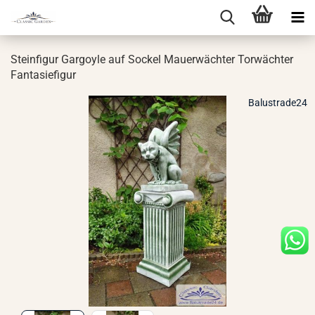
Stein­fi­gur Gar­go­yle auf So­ckel Mau­er­wäch­ter Tor­wäch­ter
Fan­ta­sie­fi­gur
Balustrade24