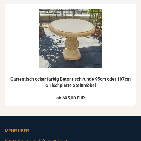
Gar­ten­tisch ocker far­big Be­ton­tisch runde 95cm oder 107cm
⌀ Tisch­plat­te Stein­mö­bel
ab 695,00 EUR
MEHR ÜBER...
Verpackungs- und Versandkosten