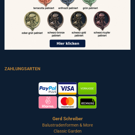
ZAHLUNGSARTEN
Gerd Schreiber
Balustradenformen & More
Classic Garden