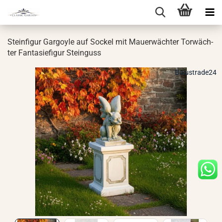
Stein­fi­gur Gar­go­yle auf So­ckel mit Mau­er­wäch­ter Tor­wäch­
ter Fan­ta­sie­fi­gur Stein­guss
Balustrade24