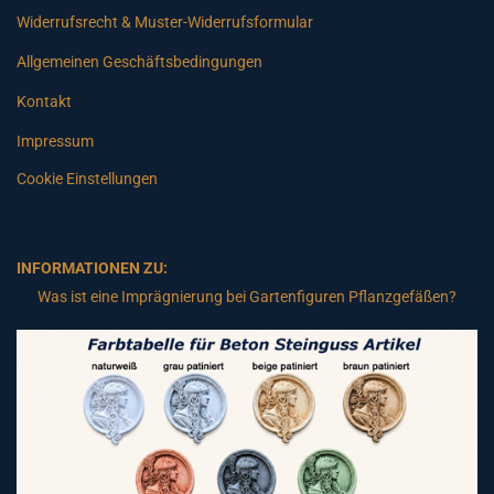
Widerrufsrecht & Muster-Widerrufsformular
Allgemeinen Geschäftsbedingungen
Kontakt
Impressum
Cookie Einstellungen
INFORMATIONEN ZU:
Was ist eine Imprägnierung bei Gartenfiguren Pflanzgefäßen?