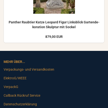
Pan­ther Raub­tier Katze Leo­pard Figur Links­blick Gar­ten­de­
ko­ra­ti­on Skulp­tur mit So­ckel
879,00 EUR
MEHR ÜBER...
Verpackungs- und Versandkosten
ElektroG/WEEE
VerpackG
Callback Rückruf Service
Datenschutzerklärung