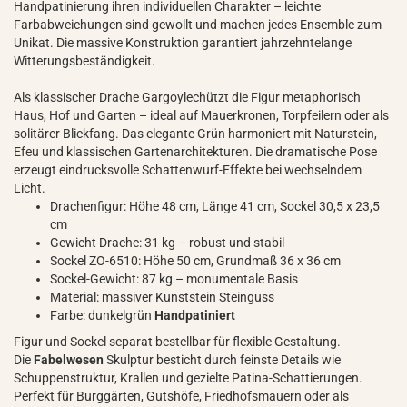
Handpatinierung ihren individuellen Charakter – leichte
Farbabweichungen sind gewollt und machen jedes Ensemble zum
Unikat. Die massive Konstruktion garantiert jahrzehntelange
Witterungsbeständigkeit.
Als klassischer Drache Gargoylechützt die Figur metaphorisch
Haus, Hof und Garten – ideal auf Mauerkronen, Torpfeilern oder als
solitärer Blickfang. Das elegante Grün harmoniert mit Naturstein,
Efeu und klassischen Gartenarchitekturen. Die dramatische Pose
erzeugt eindrucksvolle Schattenwurf-Effekte bei wechselndem
Licht.
Drachenfigur: Höhe 48 cm, Länge 41 cm, Sockel 30,5 x 23,5
cm
Gewicht Drache: 31 kg – robust und stabil
Sockel ZO-6510: Höhe 50 cm, Grundmaß 36 x 36 cm
Sockel-Gewicht: 87 kg – monumentale Basis
Material: massiver Kunststein Steinguss
Farbe: dunkelgrün
Handpatiniert
Figur und Sockel separat bestellbar für flexible Gestaltung.
Die
Fabelwesen
Skulptur besticht durch feinste Details wie
Schuppenstruktur, Krallen und gezielte Patina-Schattierungen.
Perfekt für Burggärten, Gutshöfe, Friedhofsmauern oder als