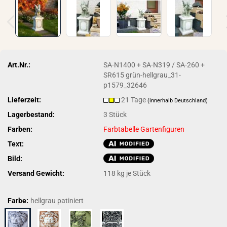
Art.Nr.:
SA-N1400 + SA-N319 / SA-260 +
SR615 grün-hellgrau_31-
p1579_32646
Lieferzeit:
21 Tage
(innerhalb Deutschland)
Lagerbestand:
3
Stück
Farben:
Farbtabelle Gartenfiguren
Text:
Bild:
Versand Gewicht:
118
kg je Stück
Farbe:
hellgrau patiniert