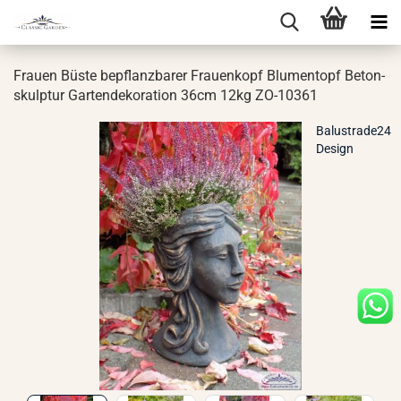
Frau­en Büste be­pflanz­ba­rer Frau­en­kopf Blu­men­topf Be­ton­
skulp­tur Gar­ten­de­ko­ra­ti­on 36cm 12kg ZO-​10361
Balustrade24
Design