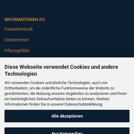
INFORMATIONEN ZU:
Fassadenstuck
Steinlaternen
Pflanzgefäße
Betonsäulen
Diese Webseite verwendet Cookies und andere
Gartenbänke
Technologien
Wir verwenden Cookies und ähnliche Technologien, auch von
Pfeiler
Drittanbietern, um die ordentliche Funktionsweise der Website zu
gewährleisten, die Nutzung unseres Angebotes zu analysieren und Ihnen
Gartenbrunnen
ein bestmögliches Einkaufserlebnis bieten zu können. Weitere
Informationen finden Sie in unserer
Datenschutzerklärung
.
Gartenfiguren
Balustraden
Alle Akzeptieren
Säulen Verkleidungen
Nur Notwendige