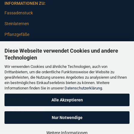
INFORMATIONEN ZU:
Fassadenstuck
Steinlaternen
Pflanzgefäße
Betonsäulen
Diese Webseite verwendet Cookies und andere
Gartenbänke
Technologien
Wir verwenden Cookies und ähnliche Technologien, auch von
Pfeiler
Drittanbietern, um die ordentliche Funktionsweise der Website zu
gewährleisten, die Nutzung unseres Angebotes zu analysieren und Ihnen
Gartenbrunnen
ein bestmögliches Einkaufserlebnis bieten zu können. Weitere
Informationen finden Sie in unserer
Datenschutzerklärung
.
Gartenfiguren
Balustraden
Alle Akzeptieren
Säulen Verkleidungen
Nur Notwendige
Weitere Informationen