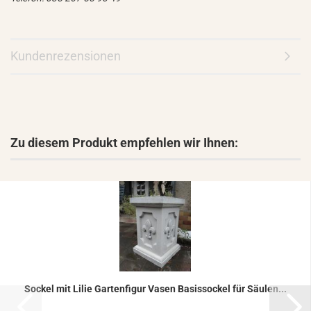
Kundenrezensionen
Zu diesem Produkt empfehlen wir Ihnen:
So­ckel mit Lilie Gar­ten­fi­gur Vasen Ba­sis­so­ckel für Säu­len...