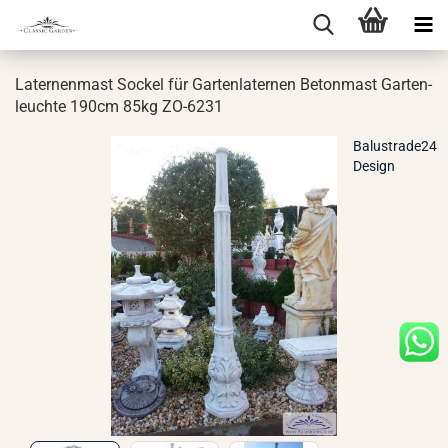
La­ter­nen­mast So­ckel für Gar­ten­la­ter­nen Be­ton­mast Gar­ten­
leuch­te 190cm 85kg ZO-​6231
Balustrade24
Design