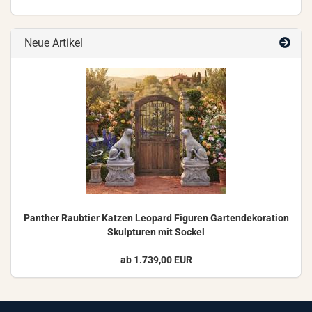
Neue Artikel
Pan­ther Raub­tier Kat­zen Leo­pard Fi­gu­ren Gar­ten­de­ko­ra­ti­on
Skulp­tu­ren mit So­ckel
ab 1.739,00 EUR