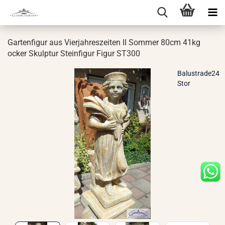
Gar­ten­fi­gur aus Vier­jah­res­zei­ten II Som­mer 80cm 41kg
ocker Skulp­tur Stein­fi­gur Figur ST300
Balustrade24
Stor