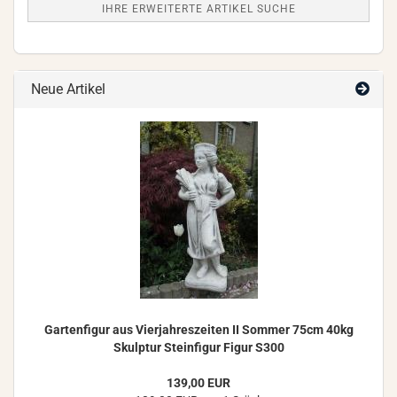
IHRE ERWEITERTE ARTIKEL SUCHE
Neue Artikel
Gar­ten­fi­gur aus Vier­jah­res­zei­ten II Som­mer 75cm 40kg
Skulp­tur Stein­fi­gur Figur S300
139,00 EUR