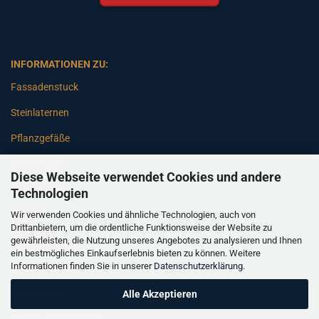
INFORMATIONEN ZU:
Fassadenstuck
Steinlaternen
Pflanzgefäße
Betonsäulen
Diese Webseite verwendet Cookies und andere
Gartenbänke
Technologien
Wir verwenden Cookies und ähnliche Technologien, auch von
Pfeiler
Drittanbietern, um die ordentliche Funktionsweise der Website zu
gewährleisten, die Nutzung unseres Angebotes zu analysieren und Ihnen
Gartenbrunnen
ein bestmögliches Einkaufserlebnis bieten zu können. Weitere
Informationen finden Sie in unserer
Datenschutzerklärung
.
Gartenfiguren
Balustraden
Alle Akzeptieren
Säulen Verkleidungen