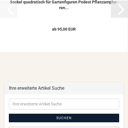
So­ckel qua­dra­tisch für Gar­ten­fi­gu­ren Po­dest Pflanz­am­pho­
ren...
ab 95,00 EUR
Ihre erweiterte Artikel Suche
Ihre
erweiterte
Artikel
Suche
SUCHEN