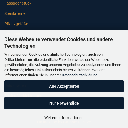
Fassadenstuck
Steinlaternen
Pflanzgefäße
Betonsäulen
Diese Webseite verwendet Cookies und andere
Gartenbänke
Technologien
Wir verwenden Cookies und ähnliche Technologien, auch von
Pfeiler
Drittanbietern, um die ordentliche Funktionsweise der Website zu
gewährleisten, die Nutzung unseres Angebotes zu analysieren und Ihnen
Gartenbrunnen
ein bestmögliches Einkaufserlebnis bieten zu können. Weitere
Informationen finden Sie in unserer
Datenschutzerklärung
.
Gartenfiguren
Balustraden
Alle Akzeptieren
Säulen Verkleidungen
Nur Notwendige
Weitere Informationen
Onlineshop
by Gambio © 2026