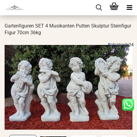
Gar­ten­fi­gu­ren SET 4 Mu­si­kan­ten Put­ten Skulp­tur Stein­fi­gur
Figur 70cm 36kg
Balustrade24