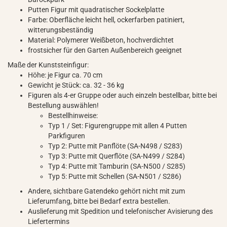
Putten Figur mit quadratischer Sockelplatte
Farbe: Oberfläche leicht hell, ockerfarben patiniert,
witterungsbeständig
Material: Polymerer Weißbeton, hochverdichtet
frostsicher für den Garten Außenbereich geeignet
Maße der Kunststeinfigur:
Höhe: je Figur ca. 70 cm
Gewicht je Stück: ca. 32 - 36 kg
Figuren als 4-er Gruppe oder auch einzeln bestellbar, bitte bei
Bestellung auswählen!
Bestellhinweise:
Typ 1 / Set: Figurengruppe mit allen 4 Putten
Parkfiguren
Typ 2: Putte mit Panflöte (SA-N498 / S283)
Typ 3: Putte mit Querflöte (SA-N499 / S284)
Typ 4: Putte mit Tamburin (SA-N500 / S285)
Typ 5: Putte mit Schellen (SA-N501 / S286)
Andere, sichtbare Gatendeko gehört nicht mit zum
Lieferumfang, bitte bei Bedarf extra bestellen.
Auslieferung mit Spedition und telefonischer Avisierung des
Liefertermins