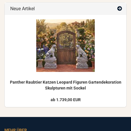
Neue Artikel
Pan­ther Raub­tier Kat­zen Leo­pard Fi­gu­ren Gar­ten­de­ko­ra­ti­on
Skulp­tu­ren mit So­ckel
ab 1.739,00 EUR
MEHR ÜBER...