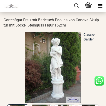
Gar­ten­fi­gur Frau mit Ba­de­tuch Pao­li­na von Ca­no­va Skulp­
tur mit So­ckel Stein­guss Figur 152cm
Classic-
Garden