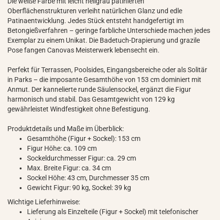
Die weiße Farbe mit leicht hellgrau patinierten
Oberflächenstrukturen verleiht natürlichen Glanz und edle
Patinaentwicklung. Jedes Stück entsteht handgefertigt im
Betongießverfahren – geringe farbliche Unterschiede machen jedes
Exemplar zu einem Unikat. Die Badetuch-Drapierung und grazile
Pose fangen Canovas Meisterwerk lebensecht ein.
Perfekt für Terrassen, Poolsides, Eingangsbereiche oder als Solitär
in Parks – die imposante Gesamthöhe von 153 cm dominiert mit
Anmut. Der kannelierte runde Säulensockel, ergänzt die Figur
harmonisch und stabil. Das Gesamtgewicht von 129 kg
gewährleistet Windfestigkeit ohne Befestigung.
Produktdetails und Maße im Überblick:
Gesamthöhe (Figur + Sockel): 153 cm
Figur Höhe: ca. 109 cm
Sockeldurchmesser Figur: ca. 29 cm
Max. Breite Figur: ca. 34 cm
Sockel Höhe: 43 cm, Durchmesser 35 cm
Gewicht Figur: 90 kg, Sockel: 39 kg
Wichtige Lieferhinweise:
Lieferung als Einzelteile (Figur + Sockel) mit telefonischer