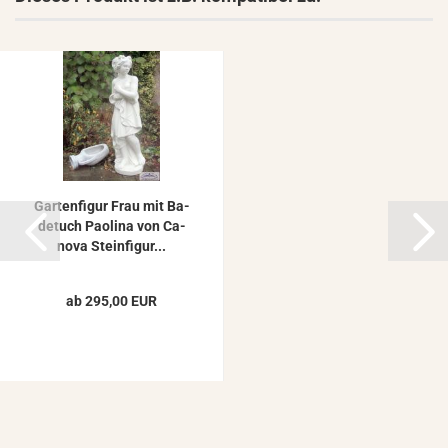
Gar­ten­fi­gur Frau mit Ba­
de­tuch Pao­li­na von Ca­
no­va Stein­fi­gur...
ab 295,00 EUR