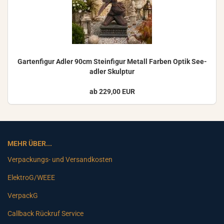
Gar­ten­fi­gur Adler 90cm Stein­fi­gur Me­tall Far­ben Optik See­
ad­ler Skulp­tur
ab 229,00 EUR
MEHR ÜBER...
Verpackungs- und Versandkosten
ElektroG/WEEE
VerpackG
Callback Rückruf Service