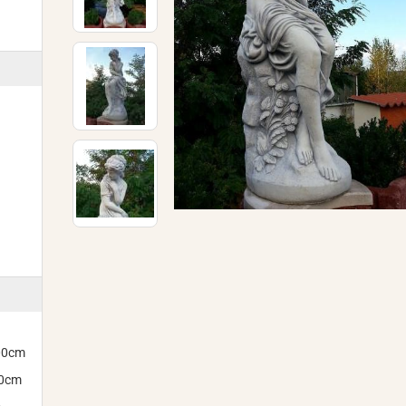
300cm
00cm