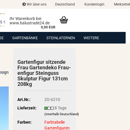
Wir über uns
Deutschland
Kundenlogin
Merkzettel
Ihr Warenkorb bei
www.balustrade24.de
0,00 EUR
SE
GARTENBÄNKE
STEINLATERNEN
WEITERE
Gar­ten­fi­gur sit­zen­de
Frau Gar­ten­de­ko Frau­
esign
en­fi­gur Stein­guss
Skulp­tur Figur 131cm
208kg
Art.Nr.:
ZO-6210
Lieferzeit:
8 Tage
(innerhalb Deutschland)
Farben:
Farbtabelle
Gartenfiguren