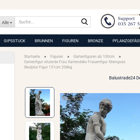
Suche...
Alle
GIPSSTUCK
BRUNNEN
FIGUREN
BRONZE
PFLANZGEFÄS
»
»
»
Startseite
Figuren
Gartenfiguren ab 100cm
Gartenfigur sitzende Frau Gartendeko Frauenfigur Steinguss
Skulptur Figur 131cm 208kg
Balustrade24 D