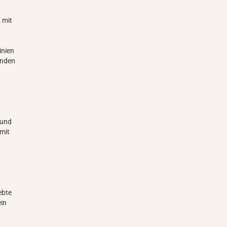
 mit
inien
enden
 und
amit
ebte
ein