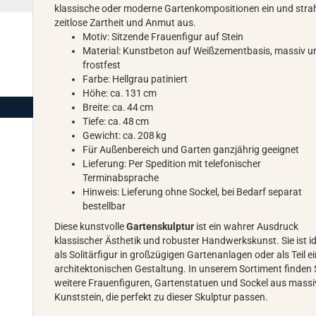
klassische oder moderne Gartenkompositionen ein und strah
zeitlose Zartheit und Anmut aus.
Motiv: Sitzende Frauenfigur auf Stein
Material: Kunstbeton auf Weißzementbasis, massiv u
frostfest
Farbe: Hellgrau patiniert
Höhe: ca. 131 cm
Breite: ca. 44 cm
Tiefe: ca. 48 cm
Gewicht: ca. 208 kg
Für Außenbereich und Garten ganzjährig geeignet
Lieferung: Per Spedition mit telefonischer
Terminabsprache
Hinweis: Lieferung ohne Sockel, bei Bedarf separat
bestellbar
Diese kunstvolle
Gartenskulptur
ist ein wahrer Ausdruck
klassischer Ästhetik und robuster Handwerkskunst. Sie ist i
als Solitärfigur in großzügigen Gartenanlagen oder als Teil e
architektonischen Gestaltung. In unserem Sortiment finden 
weitere Frauenfiguren, Gartenstatuen und Sockel aus mass
Kunststein, die perfekt zu dieser Skulptur passen.