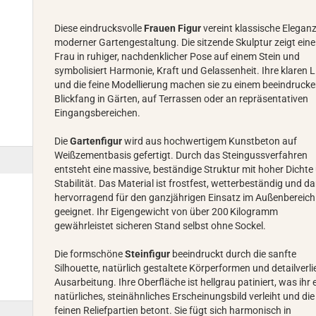
Diese eindrucksvolle
Frauen Figur
vereint klassische Eleganz
moderner Gartengestaltung. Die sitzende Skulptur zeigt eine
Frau in ruhiger, nachdenklicher Pose auf einem Stein und
symbolisiert Harmonie, Kraft und Gelassenheit. Ihre klaren L
und die feine Modellierung machen sie zu einem beeindruck
Blickfang in Gärten, auf Terrassen oder an repräsentativen
Eingangsbereichen.
Die
Gartenfigur
wird aus hochwertigem Kunstbeton auf
Weißzementbasis gefertigt. Durch das Steingussverfahren
entsteht eine massive, beständige Struktur mit hoher Dichte
Stabilität. Das Material ist frostfest, wetterbeständig und d
hervorragend für den ganzjährigen Einsatz im Außenbereich
geeignet. Ihr Eigengewicht von über 200 Kilogramm
gewährleistet sicheren Stand selbst ohne Sockel.
Die formschöne
Steinfigur
beeindruckt durch die sanfte
Silhouette, natürlich gestaltete Körperformen und detailverli
Ausarbeitung. Ihre Oberfläche ist hellgrau patiniert, was ihr 
natürliches, steinähnliches Erscheinungsbild verleiht und die
feinen Reliefpartien betont. Sie fügt sich harmonisch in