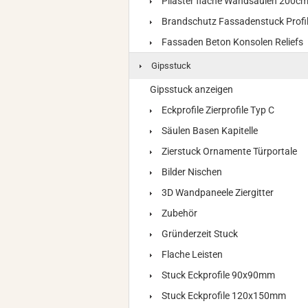
Pilaster flache Wandsäulen 200c
Brandschutz Fassadenstuck Profi
Fassaden Beton Konsolen Reliefs
Gipsstuck
Gipsstuck anzeigen
Eckprofile Zierprofile Typ C
Säulen Basen Kapitelle
Zierstuck Ornamente Türportale
Bilder Nischen
3D Wandpaneele Ziergitter
Zubehör
Gründerzeit Stuck
Flache Leisten
Stuck Eckprofile 90x90mm
Stuck Eckprofile 120x150mm