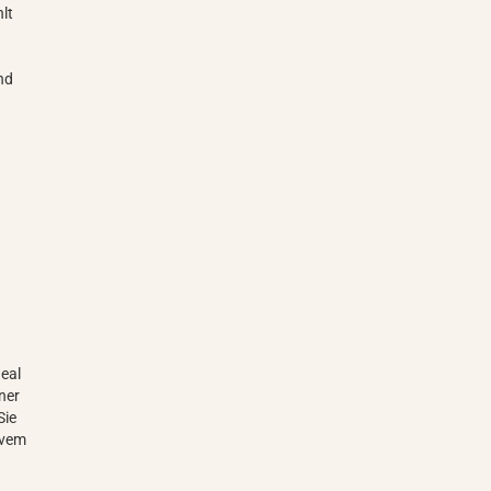
lt
nd
deal
iner
Sie
ivem