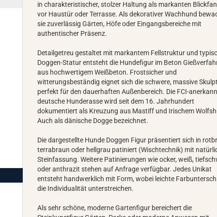
in charakteristischer, stolzer Haltung als markanten Blickfa
vor Haustür oder Terrasse. Als dekorativer Wachhund bewa
sie zuverlässig Gärten, Höfe oder Eingangsbereiche mit
authentischer Präsenz.
Detailgetreu gestaltet mit markantem Fellstruktur und typis
Doggen-Statur entsteht die Hundefigur im Beton Gießverfah
aus hochwertigem Weißbeton. Frostsicher und
witterungsbeständig eignet sich die schwere, massive Skulp
perfekt für den dauerhaften Außenbereich. Die FCI-anerkan
deutsche Hunderasse wird seit dem 16. Jahrhundert
dokumentiert als Kreuzung aus Mastiff und Irischem Wolfs
Auch als dänische Dogge bezeichnet.
Die dargestellte Hunde Doggen Figur präsentiert sich in rotb
terrabraun oder hellgrau patiniert (Wischtechnik) mit natürli
Steinfassung. Weitere Patinierungen wie ocker, weiß, tiefsc
oder anthrazit stehen auf Anfrage verfügbar. Jedes Unikat
entsteht handwerklich mit Form, wobei leichte Farbuntersch
die Individualität unterstreichen.
Als sehr schöne, moderne Gartenfigur bereichert die