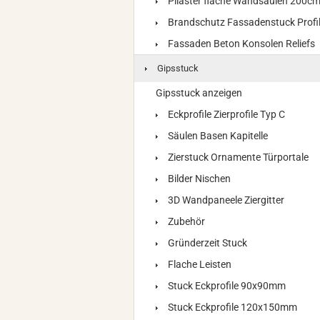
Pilaster flache Wandsäulen 200c
Brandschutz Fassadenstuck Profi
Fassaden Beton Konsolen Reliefs
Gipsstuck
Gipsstuck anzeigen
Eckprofile Zierprofile Typ C
Säulen Basen Kapitelle
Zierstuck Ornamente Türportale
Bilder Nischen
3D Wandpaneele Ziergitter
Zubehör
Gründerzeit Stuck
Flache Leisten
Stuck Eckprofile 90x90mm
Stuck Eckprofile 120x150mm