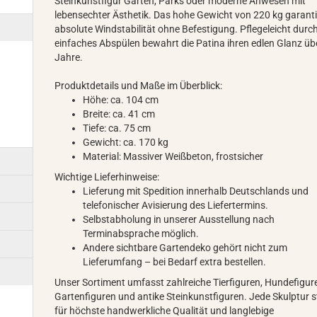
Steinkunstfigur Gärten, Parks oder moderne Anwesen mit
lebensechter Ästhetik. Das hohe Gewicht von 220 kg garanti
absolute Windstabilität ohne Befestigung. Pflegeleicht durc
einfaches Abspülen bewahrt die Patina ihren edlen Glanz üb
Jahre.
Produktdetails und Maße im Überblick:
Höhe: ca. 104 cm
Breite: ca. 41 cm
Tiefe: ca. 75 cm
Gewicht: ca. 170 kg
Material: Massiver Weißbeton, frostsicher
Wichtige Lieferhinweise:
Lieferung mit Spedition innerhalb Deutschlands und
telefonischer Avisierung des Liefertermins.
Selbstabholung in unserer Ausstellung nach
Terminabsprache möglich.
Andere sichtbare Gartendeko gehört nicht zum
Lieferumfang – bei Bedarf extra bestellen.
Unser Sortiment umfasst zahlreiche Tierfiguren, Hundefigur
Gartenfiguren und antike Steinkunstfiguren. Jede Skulptur s
für höchste handwerkliche Qualität und langlebige