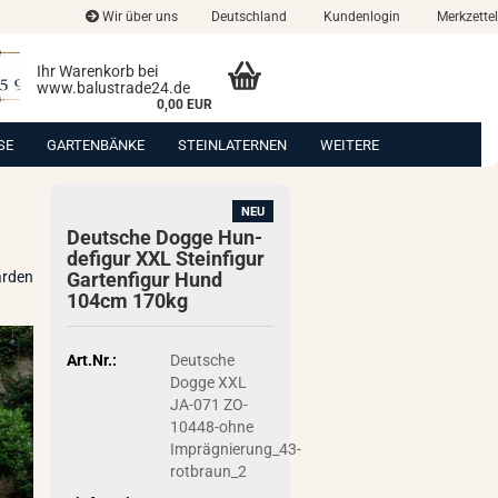
Wir über uns
Deutschland
Kundenlogin
Merkzettel
Ihr Warenkorb bei
www.balustrade24.de
0,00 EUR
SE
GARTENBÄNKE
STEINLATERNEN
WEITERE
NEU
Deut­sche Dogge Hun­
de­fi­gur XXL Stein­fi­gur
arden
Gar­ten­fi­gur Hund
104cm 170kg
Art.Nr.:
Deutsche
Dogge XXL
JA-071 ZO-
10448-ohne
Imprägnierung_43-
rotbraun_2