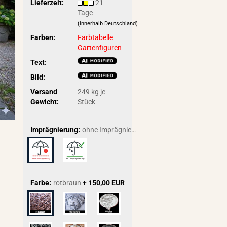
Lieferzeit:
21
Tage
(innerhalb Deutschland)
Farben:
Farbtabelle
Gartenfiguren
Text:
Bild:
Versand
249
kg je
Gewicht:
Stück
Imprägnierung:
ohne Imprägnierung
Farbe:
rotbraun
+ 150,00 EUR