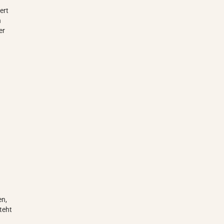
ert
h
er
en,
teht