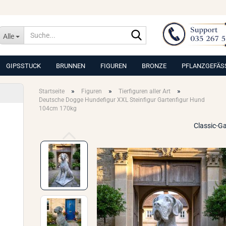
Suche...
Alle
GIPSSTUCK
BRUNNEN
FIGUREN
BRONZE
PFLANZGEFÄS
»
»
»
Startseite
Figuren
Tierfiguren aller Art
Deutsche Dogge Hundefigur XXL Steinfigur Gartenfigur Hund
104cm 170kg
Classic-G