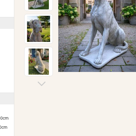
300cm
00cm