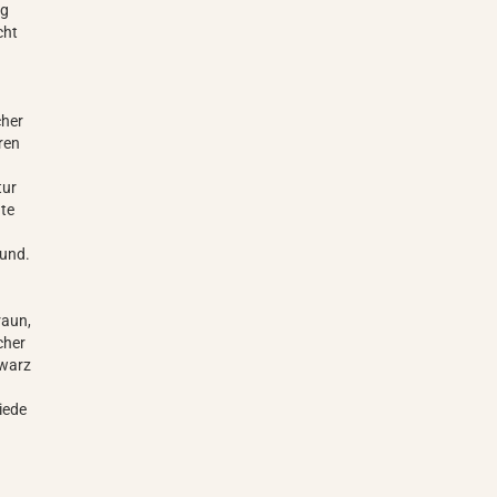
ng
cht
cher
ren
tur
nte
hund.
raun,
cher
hwarz
iede