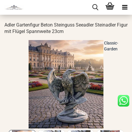
Adler Gar­ten­fi­gur Beton Stein­guss See­ad­ler Stein­ad­ler Figur
mit Flü­gel Spann­wei­te 23cm
Classic-
Garden