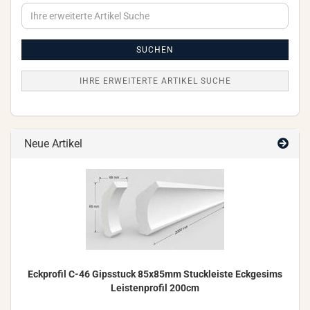
Ihre
erweiterte
Artikel
Suche
SUCHEN
IHRE ERWEITERTE ARTIKEL SUCHE
Neue Artikel
Eck­pro­fil C-46 Gips­stuck 85x85mm Stuck­leis­te Eck­ge­sims
Leis­ten­pro­fil 200cm