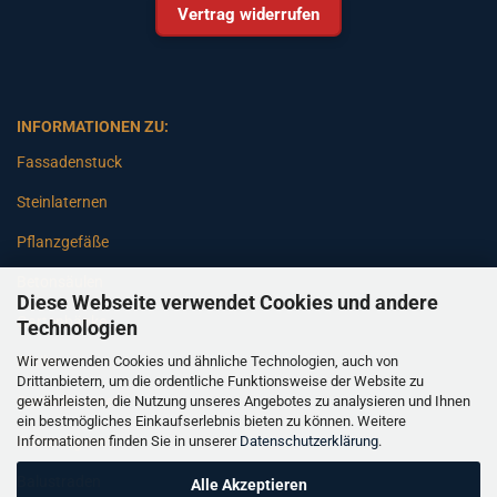
Vertrag widerrufen
INFORMATIONEN ZU:
Fassadenstuck
Steinlaternen
Pflanzgefäße
Betonsäulen
Diese Webseite verwendet Cookies und andere
Gartenbänke
Technologien
Wir verwenden Cookies und ähnliche Technologien, auch von
Pfeiler
Drittanbietern, um die ordentliche Funktionsweise der Website zu
gewährleisten, die Nutzung unseres Angebotes zu analysieren und Ihnen
Gartenbrunnen
ein bestmögliches Einkaufserlebnis bieten zu können. Weitere
Informationen finden Sie in unserer
Datenschutzerklärung
.
Gartenfiguren
Balustraden
Alle Akzeptieren