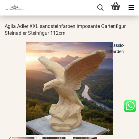
Agila Adler XXL sand­stein­far­ben im­po­san­te Gar­ten­fi­gur
Stein­ad­ler Stein­fi­gur 112cm
Classic-
Garden