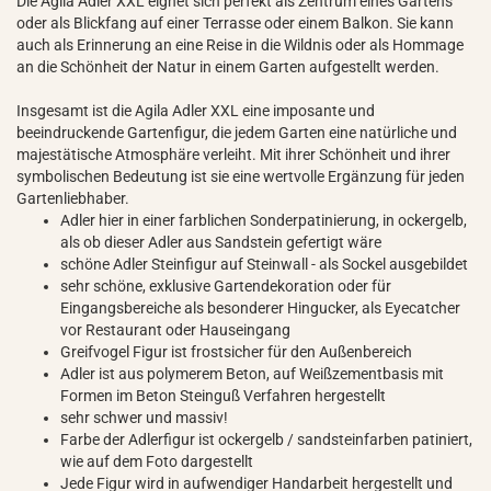
Die Agila Adler XXL eignet sich perfekt als Zentrum eines Gartens
oder als Blickfang auf einer Terrasse oder einem Balkon. Sie kann
auch als Erinnerung an eine Reise in die Wildnis oder als Hommage
an die Schönheit der Natur in einem Garten aufgestellt werden.
Insgesamt ist die Agila Adler XXL eine imposante und
beeindruckende Gartenfigur, die jedem Garten eine natürliche und
majestätische Atmosphäre verleiht. Mit ihrer Schönheit und ihrer
symbolischen Bedeutung ist sie eine wertvolle Ergänzung für jeden
Gartenliebhaber.
Adler hier in einer farblichen Sonderpatinierung, in ockergelb,
als ob dieser Adler aus Sandstein gefertigt wäre
schöne Adler Steinfigur auf Steinwall - als Sockel ausgebildet
sehr schöne, exklusive Gartendekoration oder für
Eingangsbereiche als besonderer Hingucker, als Eyecatcher
vor Restaurant oder Hauseingang
Greifvogel Figur ist frostsicher für den Außenbereich
Adler ist aus polymerem Beton, auf Weißzementbasis mit
Formen im Beton Steinguß Verfahren hergestellt
sehr schwer und massiv!
Farbe der Adlerfigur ist ockergelb / sandsteinfarben patiniert,
wie auf dem Foto dargestellt
Jede Figur wird in aufwendiger Handarbeit hergestellt und