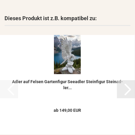
Dieses Produkt ist z.B. kompatibel zu:
Adler auf Fel­sen Gar­ten­fi­gur See­ad­ler Stein­fi­gur Stein­ad­
ler...
ab 149,00 EUR