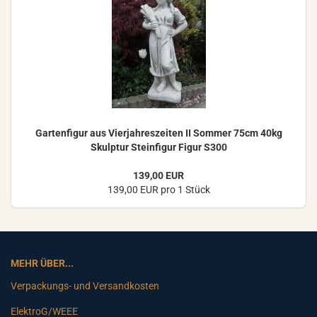
Gar­ten­fi­gur aus Vier­jah­res­zei­ten II Som­mer 75cm 40kg
Skulp­tur Stein­fi­gur Figur S300
139,00 EUR
139,00 EUR pro 1 Stück
MEHR ÜBER...
Verpackungs- und Versandkosten
ElektroG/WEEE