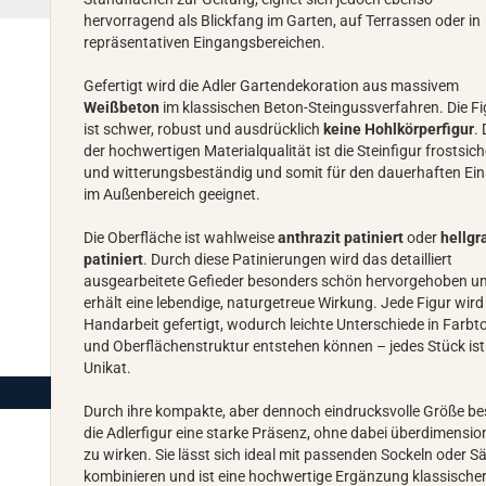
hervorragend als Blickfang im Garten, auf Terrassen oder in
repräsentativen Eingangsbereichen.
Gefertigt wird die Adler Gartendekoration aus massivem
Weißbeton
im klassischen Beton-Steingussverfahren. Die Fi
ist schwer, robust und ausdrücklich
keine Hohlkörperfigur
.
der hochwertigen Materialqualität ist die Steinfigur frostsich
und witterungsbeständig und somit für den dauerhaften Ei
im Außenbereich geeignet.
Die Oberfläche ist wahlweise
anthrazit patiniert
oder
hellgr
patiniert
. Durch diese Patinierungen wird das detailliert
ausgearbeitete Gefieder besonders schön hervorgehoben u
erhält eine lebendige, naturgetreue Wirkung. Jede Figur wird
Handarbeit gefertigt, wodurch leichte Unterschiede in Farbt
und Oberflächenstruktur entstehen können – jedes Stück ist
Unikat.
Durch ihre kompakte, aber dennoch eindrucksvolle Größe bes
die Adlerfigur eine starke Präsenz, ohne dabei überdimension
zu wirken. Sie lässt sich ideal mit passenden Sockeln oder S
kombinieren und ist eine hochwertige Ergänzung klassischer