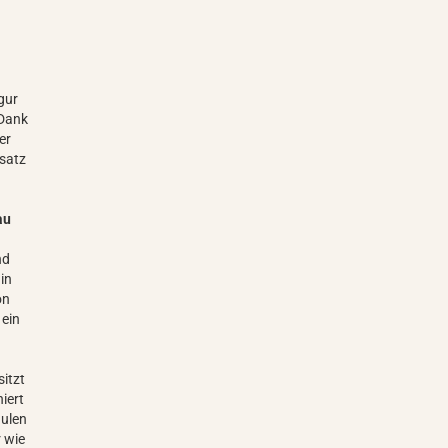
gur
 Dank
er
nsatz
au
nd
 in
on
 ein
itzt
iert
äulen
 wie