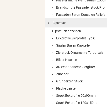
Pilaster flache Wandsäulen 200c
Brandschutz Fassadenstuck Profi
Fassaden Beton Konsolen Reliefs
Gipsstuck
Gipsstuck anzeigen
Eckprofile Zierprofile Typ C
Säulen Basen Kapitelle
Zierstuck Ornamente Türportale
Bilder Nischen
3D Wandpaneele Ziergitter
Zubehör
Gründerzeit Stuck
Flache Leisten
Stuck Eckprofile 90x90mm
Stuck Eckprofile 120x150mm