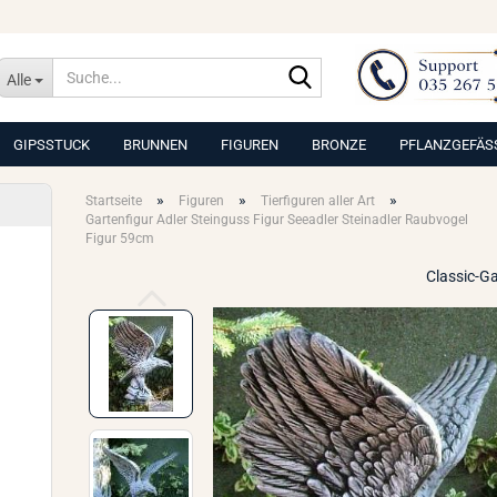
Suche...
Alle
GIPSSTUCK
BRUNNEN
FIGUREN
BRONZE
PFLANZGEFÄS
»
»
»
Startseite
Figuren
Tierfiguren aller Art
Gartenfigur Adler Steinguss Figur Seeadler Steinadler Raubvogel
Figur 59cm
Classic-G