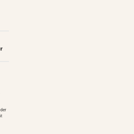
ur
d
t
 der
ät