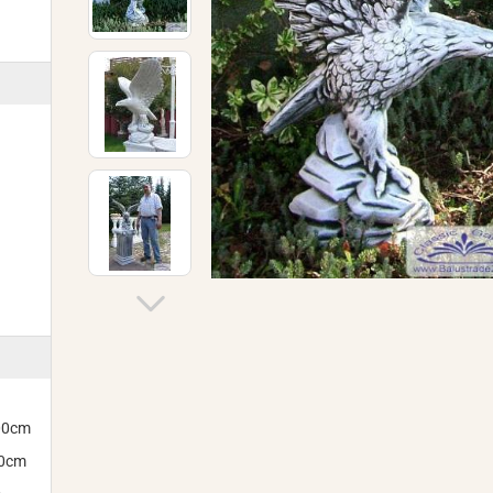
300cm
00cm