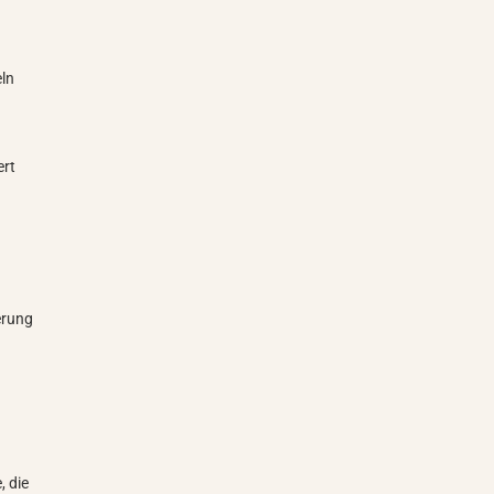
eln
ert
ierung
, die