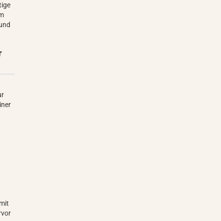
tige
em
 und
r
ur
iner
amit
rvor