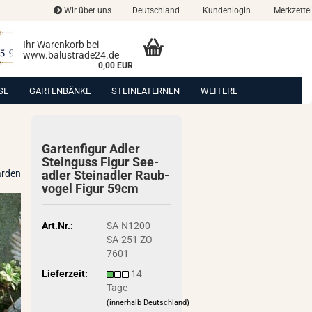
Wir über uns
Deutschland
Kundenlogin
Merkzettel
Ihr Warenkorb bei
www.balustrade24.de
0,00 EUR
SE
GARTENBÄNKE
STEINLATERNEN
WEITERE
Gar­ten­fi­gur Adler
Stein­guss Figur See­
arden
ad­ler Stein­ad­ler Raub­
vo­gel Figur 59cm
Art.Nr.:
SA-N1200
SA-251 ZO-
7601
Lieferzeit:
14
Tage
(innerhalb Deutschland)