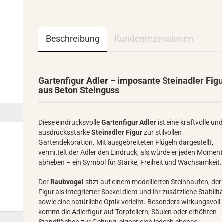
Beschreibung
Kundenrezensionen
Gartenfigur Adler – imposante Steinadler Fig
aus Beton Steinguss
Diese eindrucksvolle
Gartenfigur Adler
ist eine kraftvolle un
ausdrucksstarke
Steinadler Figur
zur stilvollen
Gartendekoration. Mit ausgebreiteten Flügeln dargestellt,
vermittelt der Adler den Eindruck, als würde er jeden Momen
abheben – ein Symbol für Stärke, Freiheit und Wachsamkeit.
Der
Raubvogel
sitzt auf einem modellierten Steinhaufen, der
Figur als integrierter Sockel dient und ihr zusätzliche Stabilit
sowie eine natürliche Optik verleiht. Besonders wirkungsvoll
kommt die Adlerfigur auf Torpfeilern, Säulen oder erhöhten
Standflächen zur Geltung, eignet sich jedoch ebenso