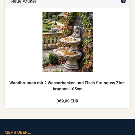
Neue Artikel
Wand­brun­nen mit 2 Was­ser­be­cken und Fisch Stein­guss Zier­
brun­nen 105cm
369,00 EUR
MEHR ÜBER...