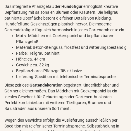
Das integrierte Pflanzgefäß der
Hundefigur
ermöglicht kreative
Bepflanzung mit saisonalen Blumen oder Kräutern. Die hellgrau
patinierte Oberfläche betont die feinen Details von Kleidung,
Hundefell und Gesichtszügen plastisch hervor. Die moderne
Gartendekofigur fügt sich harmonisch in jedes Gartenambiente ein.
Motiv: Mädchen mit Cockerspaniel und bepflanzbarem
Pflanzgefäß
Material: Beton-Steinguss, frostfest und witterungsbeständig
Farbe: Hellgrau patiniert
Höhe: ca. 44 cm
Gewicht: ca. 32 kg
Bepflanzbares Pflanzgefäß inklusive
Lieferung: Spedition mit telefonischer Terminabsprache
Diese zeitlose
Gartendekoration
begeistert Kinderliebhaber und
Gärtner gleichermaßen. Das Mädchen mit Cockerspaniel ist ein
ideales Geschenk für Geburtstage oder Gartenenthusiasten.
Perfekt kombinierbar mit weiteren Tierfiguren, Brunnen und
Balustraden aus unserem Sortiment.
Wegen des Gewichts erfolgt die Auslieferung ausschließlich per
Spedition mit telefonischer Terminabsprache. Selbstabholung in