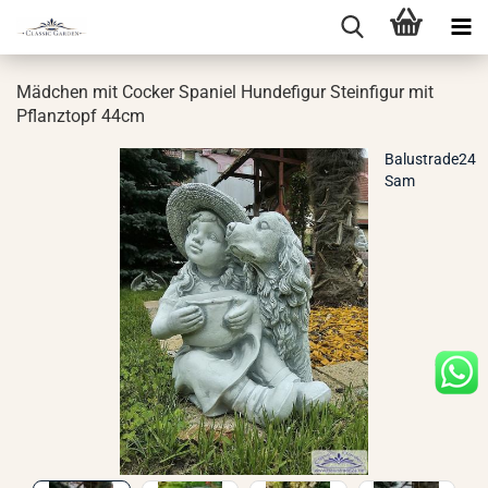
Mäd­chen mit Co­cker Spa­ni­el Hun­de­fi­gur Stein­fi­gur mit
Pflanz­topf 44cm
Balustrade24
Sam