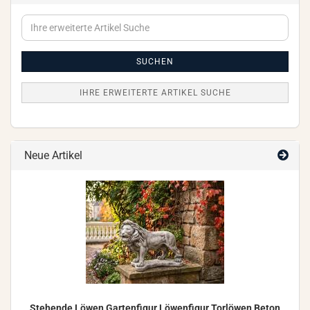
Ihre
erweiterte
Artikel
Suche
SUCHEN
IHRE ERWEITERTE ARTIKEL SUCHE
Neue Artikel
Ste­hen­de Löwen Gar­ten­fi­gur Lö­wen­fi­gur Tor­lö­wen Beton