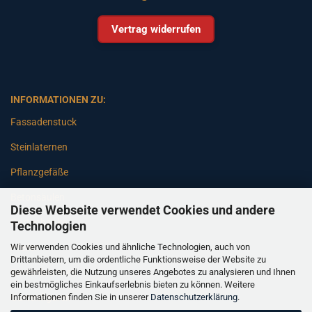
Vertrag widerrufen
INFORMATIONEN ZU:
Fassadenstuck
Steinlaternen
Pflanzgefäße
Betonsäulen
Diese Webseite verwendet Cookies und andere
Gartenbänke
Technologien
Wir verwenden Cookies und ähnliche Technologien, auch von
Pfeiler
Drittanbietern, um die ordentliche Funktionsweise der Website zu
gewährleisten, die Nutzung unseres Angebotes zu analysieren und Ihnen
Gartenbrunnen
ein bestmögliches Einkaufserlebnis bieten zu können. Weitere
Informationen finden Sie in unserer
Datenschutzerklärung
.
Gartenfiguren