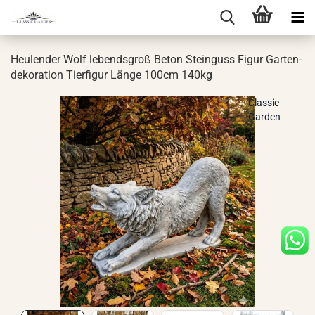
Heu­len­der Wolf le­bends­groß Beton Stein­guss Figur Gar­ten­
de­ko­ra­ti­on Tier­fi­gur Länge 100cm 140kg
Classic-
Garden