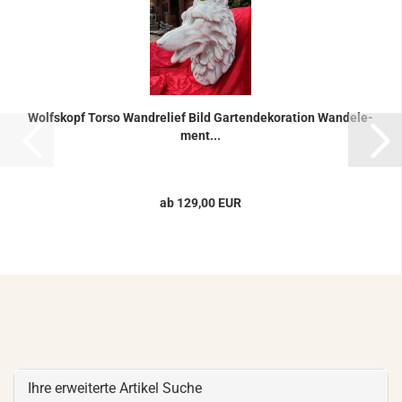
Wolfs­kopf Torso Wand­re­li­ef Bild Gar­ten­de­ko­ra­ti­on Wand­ele­
ment...
ab 129,00 EUR
Ihre erweiterte Artikel Suche