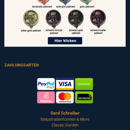
ZAHLUNGSARTEN
Gerd Schreiber
Balustradenformen & More
Classic Garden