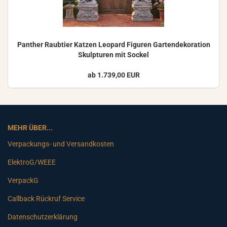
Pan­ther Raub­tier Kat­zen Leo­pard Fi­gu­ren Gar­ten­de­ko­ra­ti­on
Skulp­tu­ren mit So­ckel
ab 1.739,00 EUR
MEHR ÜBER...
Verpackungs- und Versandkosten
ElektroG/WEEE
VerpackG
Callback Rückruf Service
Datenschutzerklärung