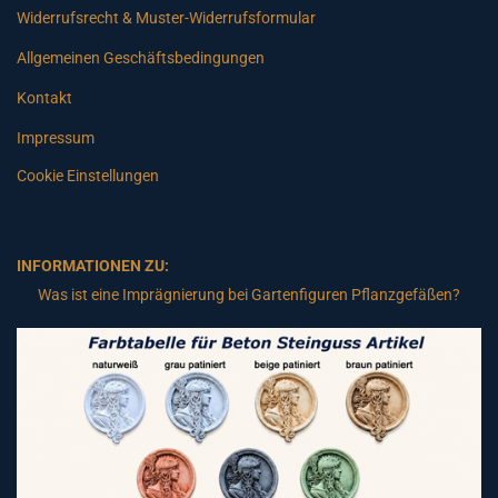
Widerrufsrecht & Muster-Widerrufsformular
Allgemeinen Geschäftsbedingungen
Kontakt
Impressum
Cookie Einstellungen
INFORMATIONEN ZU:
Was ist eine Imprägnierung bei Gartenfiguren Pflanzgefäßen?