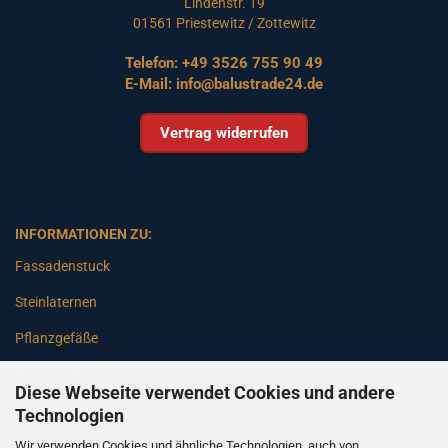
Lindenstr. 19
01561 Priestewitz / Zottewitz
Telefon:
+49 3526 755 90 49
E-Mail:
info@balustrade24.de
Vertrag widerrufen
INFORMATIONEN ZU:
Fassadenstuck
Steinlaternen
Pflanzgefäße
Betonsäulen
Diese Webseite verwendet Cookies und andere
Gartenbänke
Technologien
Wir verwenden Cookies und ähnliche Technologien, auch von
Pfeiler