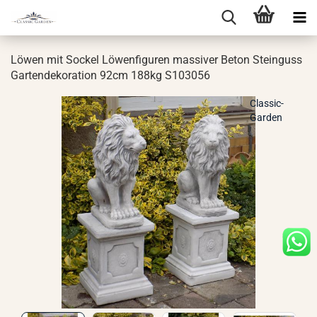
Löwen mit So­ckel Lö­wen­fi­gu­ren mas­si­ver Beton Stein­guss
Gar­ten­de­ko­ra­ti­on 92cm 188kg S103056
Classic-
Garden