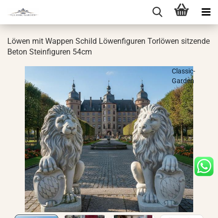
Löwen mit Wap­pen Schild Lö­wen­fi­gu­ren Tor­lö­wen sit­zen­de
Beton Stein­fi­gu­ren 54cm
Classic-
Garden