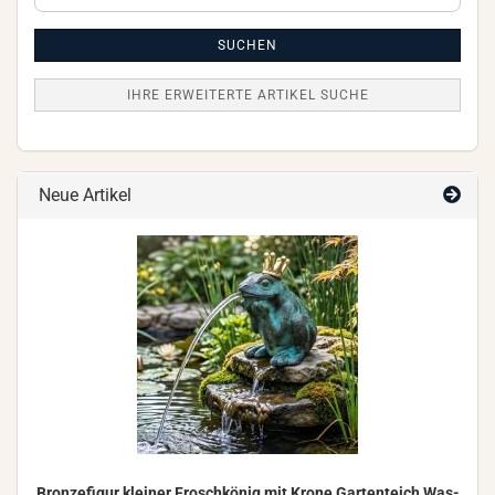
erweiterte
Artikel
Suche
SUCHEN
IHRE ERWEITERTE ARTIKEL SUCHE
Neue Artikel
Bron­ze­fi­gur klei­ner Frosch­kö­nig mit Krone Gar­ten­teich Was­