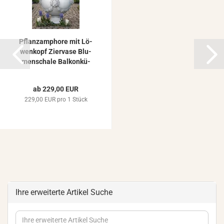
Pflanz­am­pho­re mit Lö­
wen­kopf Zier­va­se Blu­
men­scha­le Bal­kon­kü­
bel...
ab 229,00 EUR
229,00 EUR pro 1 Stück
Ihre erweiterte Artikel Suche
Ihre