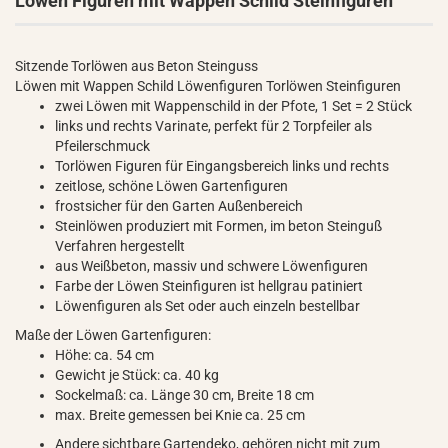
Löwen Figuren mit Wappen Schild Steinfiguren
Sitzende Torlöwen aus Beton Steinguss
Löwen mit Wappen Schild Löwenfiguren Torlöwen Steinfiguren
zwei Löwen mit Wappenschild in der Pfote, 1 Set = 2 Stück
links und rechts Varinate, perfekt für 2 Torpfeiler als
Pfeilerschmuck
Torlöwen Figuren für Eingangsbereich links und rechts
zeitlose, schöne Löwen Gartenfiguren
frostsicher für den Garten Außenbereich
Steinlöwen produziert mit Formen, im beton Steinguß
Verfahren hergestellt
aus Weißbeton, massiv und schwere Löwenfiguren
Farbe der Löwen Steinfiguren ist hellgrau patiniert
Löwenfiguren als Set oder auch einzeln bestellbar
Maße der Löwen Gartenfiguren:
Höhe: ca. 54 cm
Gewicht je Stück: ca. 40 kg
Sockelmaß: ca. Länge 30 cm, Breite 18 cm
max. Breite gemessen bei Knie ca. 25 cm
Andere sichtbare Gartendeko, gehören nicht mit zum