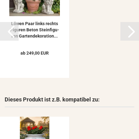
Löwen Paar links rechts
Fi­gu­ren Beton Stein­fi­gu­
ren Gar­ten­de­ko­ra­ti­on...
ab 249,00 EUR
Dieses Produkt ist z.B. kompatibel zu: