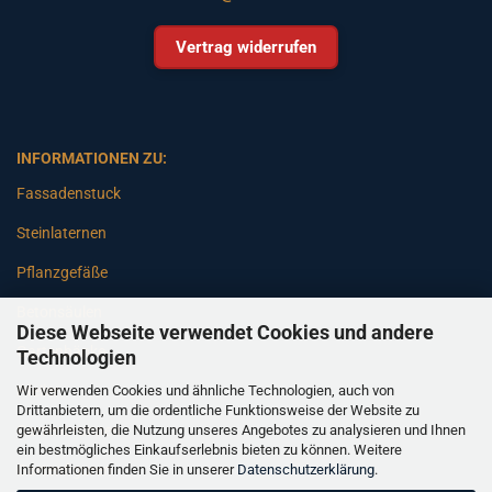
Vertrag widerrufen
INFORMATIONEN ZU:
Fassadenstuck
Steinlaternen
Pflanzgefäße
Betonsäulen
Diese Webseite verwendet Cookies und andere
Gartenbänke
Technologien
Wir verwenden Cookies und ähnliche Technologien, auch von
Pfeiler
Drittanbietern, um die ordentliche Funktionsweise der Website zu
gewährleisten, die Nutzung unseres Angebotes zu analysieren und Ihnen
Gartenbrunnen
ein bestmögliches Einkaufserlebnis bieten zu können. Weitere
Informationen finden Sie in unserer
Datenschutzerklärung
.
Gartenfiguren