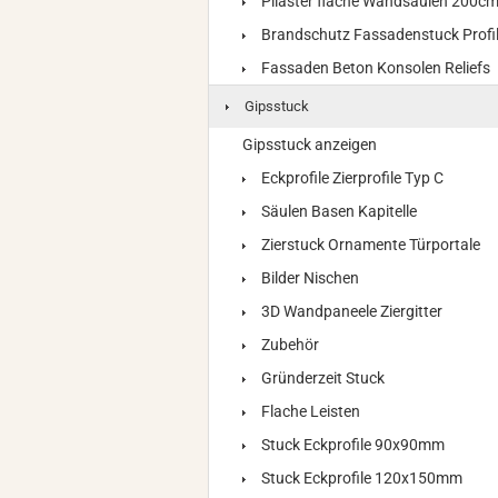
Pilaster flache Wandsäulen 200c
Brandschutz Fassadenstuck Profi
Fassaden Beton Konsolen Reliefs
Gipsstuck
Gipsstuck anzeigen
Eckprofile Zierprofile Typ C
Säulen Basen Kapitelle
Zierstuck Ornamente Türportale
Bilder Nischen
3D Wandpaneele Ziergitter
Zubehör
Gründerzeit Stuck
Flache Leisten
Stuck Eckprofile 90x90mm
Stuck Eckprofile 120x150mm