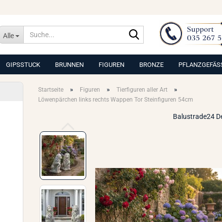
Suche...
Alle
GIPSSTUCK
BRUNNEN
FIGUREN
BRONZE
PFLANZGEFÄS
»
»
»
Startseite
Figuren
Tierfiguren aller Art
Löwenpärchen links rechts Wappen Tor Steinfiguren 54cm
Balustrade24 D