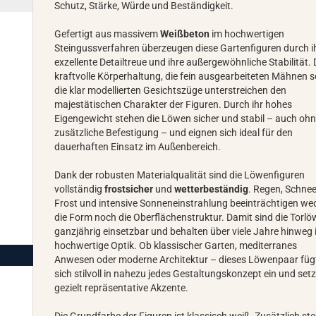
Schutz, Stärke, Würde und Beständigkeit.
Gefertigt aus massivem
Weißbeton
im hochwertigen
Steingussverfahren überzeugen diese Gartenfiguren durch i
exzellente Detailtreue und ihre außergewöhnliche Stabilität. 
kraftvolle Körperhaltung, die fein ausgearbeiteten Mähnen 
die klar modellierten Gesichtszüge unterstreichen den
majestätischen Charakter der Figuren. Durch ihr hohes
Eigengewicht stehen die Löwen sicher und stabil – auch oh
zusätzliche Befestigung – und eignen sich ideal für den
dauerhaften Einsatz im Außenbereich.
Dank der robusten Materialqualität sind die Löwenfiguren
vollständig
frostsicher
und
wetterbeständig
. Regen, Schnee
Frost und intensive Sonneneinstrahlung beeinträchtigen we
die Form noch die Oberflächenstruktur. Damit sind die Torl
ganzjährig einsetzbar und behalten über viele Jahre hinweg 
hochwertige Optik. Ob klassischer Garten, mediterranes
Anwesen oder moderne Architektur – dieses Löwenpaar füg
sich stilvoll in nahezu jedes Gestaltungskonzept ein und setz
gezielt repräsentative Akzente.