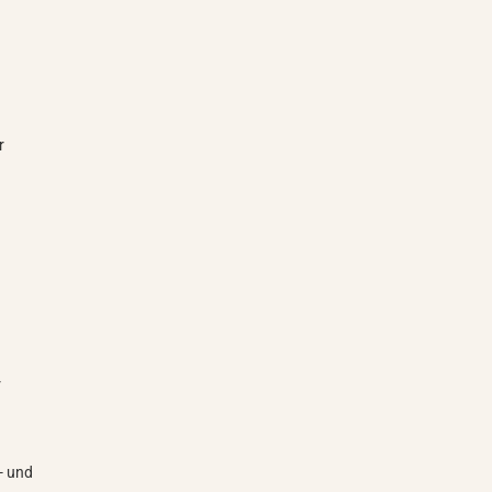
r
r
- und