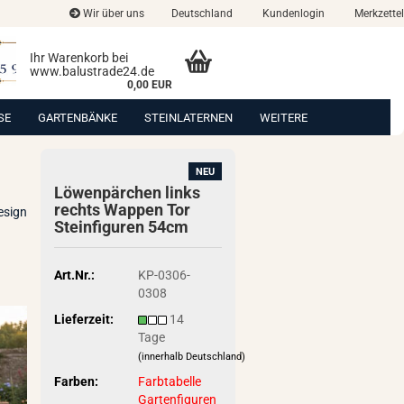
Wir über uns
Deutschland
Kundenlogin
Merkzettel
Ihr Warenkorb bei
www.balustrade24.de
0,00 EUR
SE
GARTENBÄNKE
STEINLATERNEN
WEITERE
NEU
Lö­wen­pär­chen links
rechts Wap­pen Tor
esign
Stein­fi­gu­ren 54cm
Art.Nr.:
KP-0306-
0308
Lieferzeit:
14
Tage
(innerhalb Deutschland)
Farben:
Farbtabelle
Gartenfiguren