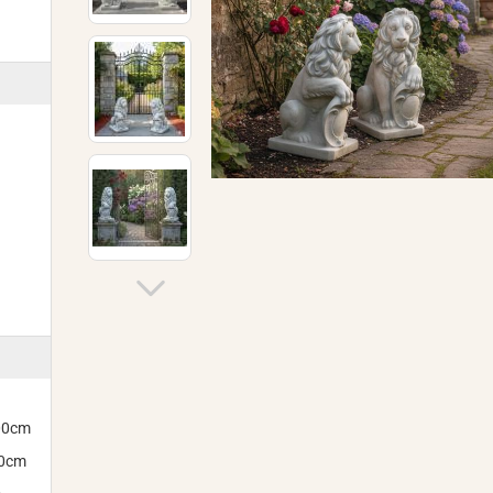
300cm
00cm