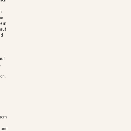
ehen
ch
ne
e in
 auf
nd
auf
,
n
den.
etem
n und