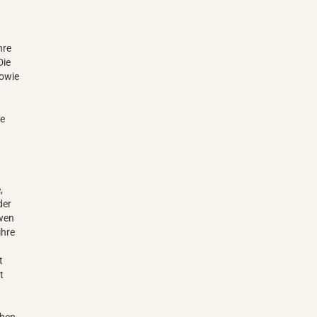
hre
Die
sowie
ne
,
der
öwen
ihre
t
t