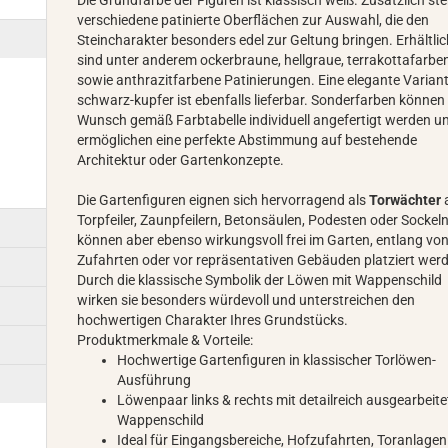
Die Grundfarbe der Figuren ist klassisch weiß. Zusätzlich st
verschiedene patinierte Oberflächen zur Auswahl, die den
Steincharakter besonders edel zur Geltung bringen. Erhältli
sind unter anderem ockerbraune, hellgraue, terrakottafarbe
sowie anthrazitfarbene Patinierungen. Eine elegante Variant
schwarz-kupfer ist ebenfalls lieferbar. Sonderfarben können
Wunsch gemäß Farbtabelle individuell angefertigt werden u
ermöglichen eine perfekte Abstimmung auf bestehende
Architektur oder Gartenkonzepte.
Die Gartenfiguren eignen sich hervorragend als
Torwächter
Torpfeiler, Zaunpfeilern, Betonsäulen, Podesten oder Sockeln
können aber ebenso wirkungsvoll frei im Garten, entlang vo
Zufahrten oder vor repräsentativen Gebäuden platziert wer
Durch die klassische Symbolik der Löwen mit Wappenschild
wirken sie besonders würdevoll und unterstreichen den
hochwertigen Charakter Ihres Grundstücks.
Produktmerkmale & Vorteile:
Hochwertige Gartenfiguren in klassischer Torlöwen-
Ausführung
Löwenpaar links & rechts mit detailreich ausgearbeit
Wappenschild
Ideal für Eingangsbereiche, Hofzufahrten, Toranlage