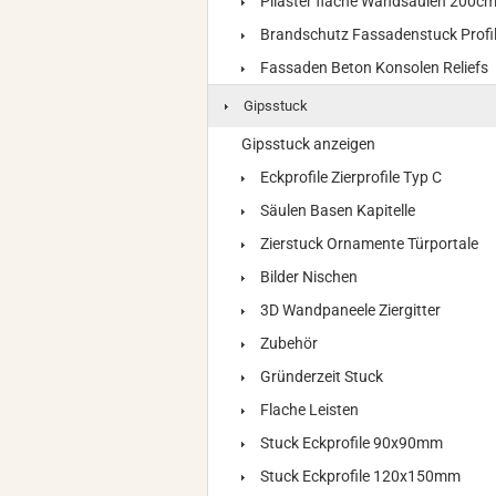
Pilaster flache Wandsäulen 200c
Brandschutz Fassadenstuck Profi
Fassaden Beton Konsolen Reliefs
Gipsstuck
Gipsstuck anzeigen
Eckprofile Zierprofile Typ C
Säulen Basen Kapitelle
Zierstuck Ornamente Türportale
Bilder Nischen
3D Wandpaneele Ziergitter
Zubehör
Gründerzeit Stuck
Flache Leisten
Stuck Eckprofile 90x90mm
Stuck Eckprofile 120x150mm