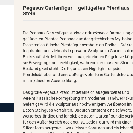
Pegasus Gartenfigur – geflügeltes Pferd aus
Stein
Die Pegasus Gartenfigur ist eine eindrucksvolle Darstellung 
geflügelten Pferdes Pegasos aus der griechischen Mythologi
Diese majestätische Pferdefigur symbolisiert Freiheit, Stärk
Inspiration und zieht als imposante Skulptur im Garten sofort
Blicke auf sich. Mit ihren weit ausgebreiteten Flügeln verkör
sie Bewegung und Leichtigkeit, während der massive Stein f
Beständigkeit steht. Die Figur ist ein Highlight für jeden
Pferdeliebhaber und eine außergewöhnliche Gartendekorati
mit mythischer Ausstrahlung.
Das große Pegasus Pferd ist detailreich ausgearbeitet und
vereint klassische Formgebung mit moderner Handwerksku
Gefertigt wird die Skulptur aus hochwertigem Weißbeton im
Beton Steinguss Verfahren. Dadurch entsteht eine schwere,
wetterbeständige und langlebige Beton Gartenfigur, die perf
für den Außenbereich geeignet ist. Jede Figur wird mit einer
Silikonform hergestellt, was feinste Konturen und ein lebend