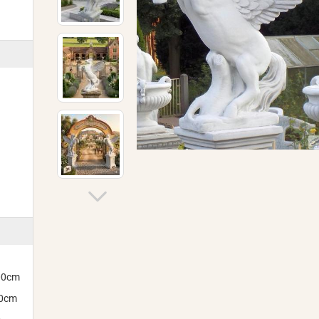
300cm
00cm