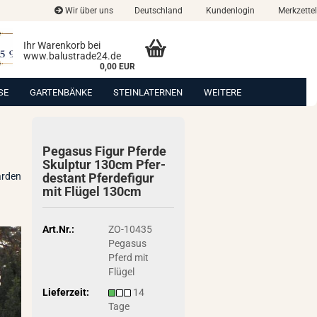
Wir über uns
Deutschland
Kundenlogin
Merkzettel
Ihr Warenkorb bei
www.balustrade24.de
0,00 EUR
SE
GARTENBÄNKE
STEINLATERNEN
WEITERE
Pe­ga­sus Figur Pfer­de
Skulp­tur 130cm Pfer­
arden
de­stant Pfer­de­fi­gur
mit Flü­gel 130cm
Art.Nr.:
ZO-10435
Pegasus
Pferd mit
Flügel
Lieferzeit:
14
Tage