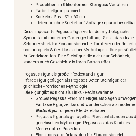
Produktion im Silikonformen Steinguss Verfahren
Farbe: hellgrau patiniert
Sockelmaß: ca. 32 x 60 cm
Lieferung ohne Sockel, auf Anfrage separat bestellba
Diese imposante Pegasus Figur verbindet mythologische
Symbolik mit moderner Gartengestaltung. Sie ist das ideale
Schmuckstück für Eingangsbereiche, Torpfeiler oder Reiterh
und bringt ein Stück klassischer Mythologie in Ihre persönlic
Außendekoration. Eine Steinfigur, die nicht nur Schönheit,
sondern auch Geschichte in Ihren Garten trägt.
Pegasus Figur als große Pferdestand Figur
Pferde Figur geflügelt als Pegasos Beton Steinfigur, der
grichische - römischen Mythologie
Die Figur gibt es
nicht
als Links - Rechtsvariante
Großes Pegasus Pferd mit Flügel, als Sagen umwoge
Fantasie Figur, zeitlos und wunderschön als moderne
Gartenfigur
für jeden Pferdeliebhaber.
Pegasus Figur als geflügeltes Pferd, entstanden aus 
griechischen Mythologie. Pegasos ist das Kind des
Meeresgottes Poseidon.
Eine imposante Dekoration für Eingangsbereich,