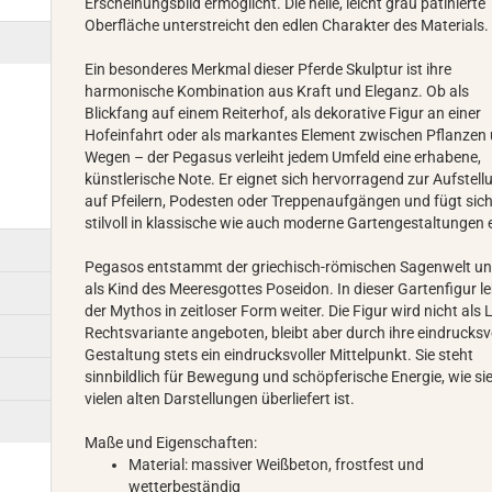
Erscheinungsbild ermöglicht. Die helle, leicht grau patinierte
Oberfläche unterstreicht den edlen Charakter des Materials.
Ein besonderes Merkmal dieser Pferde Skulptur ist ihre
harmonische Kombination aus Kraft und Eleganz. Ob als
Blickfang auf einem Reiterhof, als dekorative Figur an einer
Hofeinfahrt oder als markantes Element zwischen Pflanzen
Wegen – der Pegasus verleiht jedem Umfeld eine erhabene,
künstlerische Note. Er eignet sich hervorragend zur Aufstell
auf Pfeilern, Podesten oder Treppenaufgängen und fügt sic
stilvoll in klassische wie auch moderne Gartengestaltungen e
Pegasos entstammt der griechisch-römischen Sagenwelt und
als Kind des Meeresgottes Poseidon. In dieser Gartenfigur le
der Mythos in zeitloser Form weiter. Die Figur wird nicht als 
Rechtsvariante angeboten, bleibt aber durch ihre eindrucksv
Gestaltung stets ein eindrucksvoller Mittelpunkt. Sie steht
sinnbildlich für Bewegung und schöpferische Energie, wie sie
vielen alten Darstellungen überliefert ist.
Maße und Eigenschaften:
Material: massiver Weißbeton, frostfest und
wetterbeständig