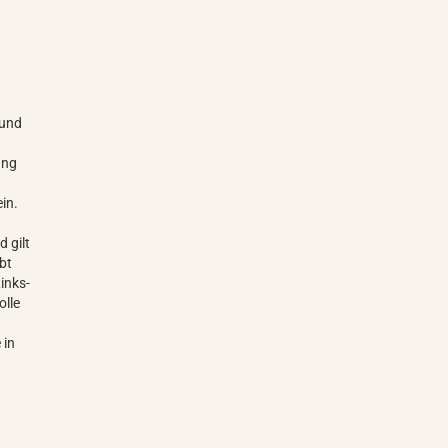
 und
ung
h
in.
 gilt
bt
Links-
olle
 in