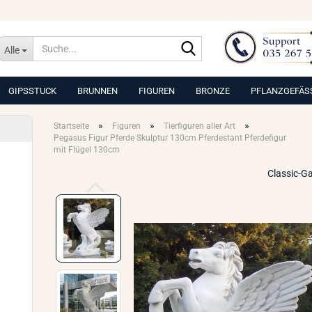
Suche...
Alle
GIPSSTUCK
BRUNNEN
FIGUREN
BRONZE
PFLANZGEFÄS
»
»
»
Startseite
Figuren
Tierfiguren aller Art
Pegasus Figur Pferde Skulptur 130cm Pferdestant Pferdefigur
mit Flügel 130cm
Classic-G