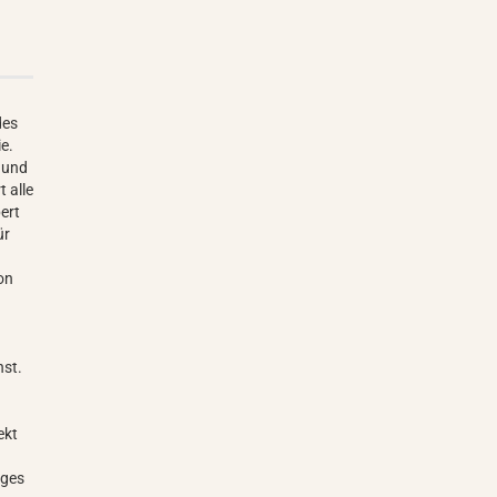
des
e.
e und
 alle
pert
ür
on
nst.
ekt
iges