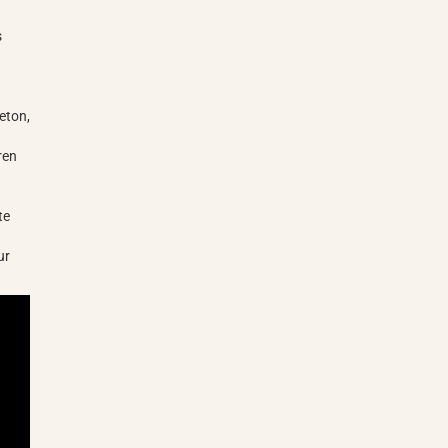
s
eton,
ren
te
ur