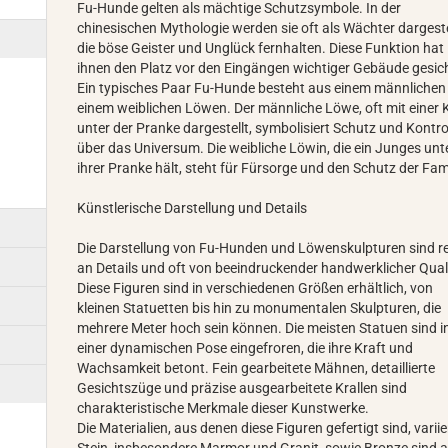
Fu-Hunde gelten als mächtige Schutzsymbole. In der
chinesischen Mythologie werden sie oft als Wächter dargeste
die böse Geister und Unglück fernhalten. Diese Funktion hat
ihnen den Platz vor den Eingängen wichtiger Gebäude gesich
Ein typisches Paar Fu-Hunde besteht aus einem männlichen
einem weiblichen Löwen. Der männliche Löwe, oft mit einer 
unter der Pranke dargestellt, symbolisiert Schutz und Kontro
über das Universum. Die weibliche Löwin, die ein Junges unt
ihrer Pranke hält, steht für Fürsorge und den Schutz der Fami
Künstlerische Darstellung und Details
Die Darstellung von Fu-Hunden und Löwenskulpturen sind r
an Details und oft von beeindruckender handwerklicher Qual
Diese Figuren sind in verschiedenen Größen erhältlich, von
kleinen Statuetten bis hin zu monumentalen Skulpturen, die
mehrere Meter hoch sein können. Die meisten Statuen sind i
einer dynamischen Pose eingefroren, die ihre Kraft und
Wachsamkeit betont. Fein gearbeitete Mähnen, detaillierte
Gesichtszüge und präzise ausgearbeitete Krallen sind
charakteristische Merkmale dieser Kunstwerke.
Die Materialien, aus denen diese Figuren gefertigt sind, variie