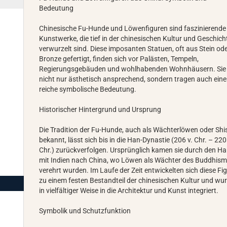
Bedeutung
Chinesische Fu-Hunde und Löwenfiguren sind faszinierende
Kunstwerke, die tief in der chinesischen Kultur und Geschich
verwurzelt sind. Diese imposanten Statuen, oft aus Stein od
Bronze gefertigt, finden sich vor Palästen, Tempeln,
Regierungsgebäuden und wohlhabenden Wohnhäusern. Sie 
nicht nur ästhetisch ansprechend, sondern tragen auch eine
reiche symbolische Bedeutung.
Historischer Hintergrund und Ursprung
Die Tradition der Fu-Hunde, auch als Wächterlöwen oder Shi
bekannt, lässt sich bis in die Han-Dynastie (206 v. Chr. – 220
Chr.) zurückverfolgen. Ursprünglich kamen sie durch den Ha
mit Indien nach China, wo Löwen als Wächter des Buddhis
verehrt wurden. Im Laufe der Zeit entwickelten sich diese Fi
zu einem festen Bestandteil der chinesischen Kultur und wu
in vielfältiger Weise in die Architektur und Kunst integriert.
Symbolik und Schutzfunktion