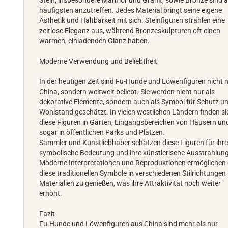
Stein, insbesondere Marmor und Granit, sowie Bronze sind 
häufigsten anzutreffen. Jedes Material bringt seine eigene
Ästhetik und Haltbarkeit mit sich. Steinfiguren strahlen eine
zeitlose Eleganz aus, während Bronzeskulpturen oft einen
warmen, einladenden Glanz haben.
Moderne Verwendung und Beliebtheit
In der heutigen Zeit sind Fu-Hunde und Löwenfiguren nicht n
China, sondern weltweit beliebt. Sie werden nicht nur als
dekorative Elemente, sondern auch als Symbol für Schutz u
Wohlstand geschätzt. In vielen westlichen Ländern finden si
diese Figuren in Gärten, Eingangsbereichen von Häusern un
sogar in öffentlichen Parks und Plätzen.
Sammler und Kunstliebhaber schätzen diese Figuren für ihr
symbolische Bedeutung und ihre künstlerische Ausstrahlung
Moderne Interpretationen und Reproduktionen ermöglichen 
diese traditionellen Symbole in verschiedenen Stilrichtungen
Materialien zu genießen, was ihre Attraktivität noch weiter
erhöht.
Fazit
Fu-Hunde und Löwenfiguren aus China sind mehr als nur