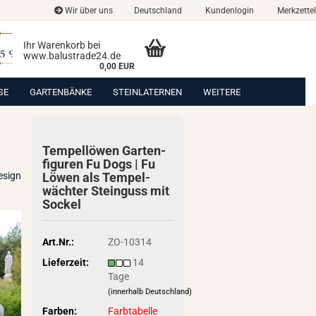
Wir über uns
Deutschland
Kundenlogin
Merkzettel
Ihr Warenkorb bei
www.balustrade24.de
0,00 EUR
SE
GARTENBÄNKE
STEINLATERNEN
WEITERE
Tem­pel­lö­wen Gar­ten­
fi­gu­ren Fu Dogs | Fu
esign
Löwen als Tem­pel­
wäch­ter Stein­guss mit
So­ckel
Art.Nr.:
ZO-10314
Lieferzeit:
14
Tage
(innerhalb Deutschland)
Farben:
Farbtabelle