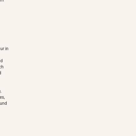
am
ur in
nd
ch
d
e
.
es,
 und