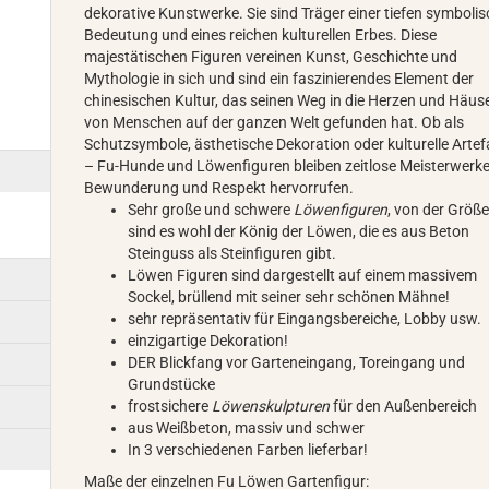
dekorative Kunstwerke. Sie sind Träger einer tiefen symboli
Bedeutung und eines reichen kulturellen Erbes. Diese
majestätischen Figuren vereinen Kunst, Geschichte und
Mythologie in sich und sind ein faszinierendes Element der
chinesischen Kultur, das seinen Weg in die Herzen und Häus
von Menschen auf der ganzen Welt gefunden hat. Ob als
Schutzsymbole, ästhetische Dekoration oder kulturelle Artef
– Fu-Hunde und Löwenfiguren bleiben zeitlose Meisterwerke,
Bewunderung und Respekt hervorrufen.
Sehr große und schwere
Löwenfiguren
, von der Größe
sind es wohl der König der Löwen, die es aus Beton
Steinguss als Steinfiguren gibt.
Löwen Figuren sind dargestellt auf einem massivem
Sockel, brüllend mit seiner sehr schönen Mähne!
sehr repräsentativ für Eingangsbereiche, Lobby usw.
einzigartige Dekoration!
DER Blickfang vor Garteneingang, Toreingang und
Grundstücke
frostsichere
Löwenskulpturen
für den Außenbereich
aus Weißbeton, massiv und schwer
In 3 verschiedenen Farben lieferbar!
Maße der einzelnen Fu Löwen Gartenfigur: