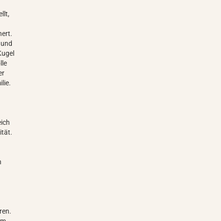
llt,
ert.
 und
Kugel
lle
er
lie.
eich
ität.
n
ren.