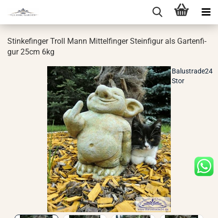
Stin­ke­fin­ger Troll Mann Mit­tel­fin­ger Stein­fi­gur als Gar­ten­fi­
gur 25cm 6kg
Balustrade24
Stor