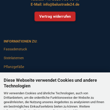
E-Mail:
info@balustrade24.de
Vertrag widerrufen
INFORMATIONEN ZU:
Fassadenstuck
Steinlaternen
Pflanzgefäße
Betonsäulen
Diese Webseite verwendet Cookies und andere
Gartenbänke
Technologien
Wir verwenden Cookies und ähnliche Technologien, auch von
Pfeiler
Drittanbietern, um die ordentliche Funktionsweise der Website zu
gewährleisten, die Nutzung unseres Angebotes zu analysieren und Ihnen
Gartenbrunnen
ein bestmögliches Einkaufserlebnis bieten zu können. Weitere