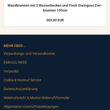
Wand­brun­nen mit 2 Was­ser­be­cken und Fisch Stein­guss Zier­
brun­nen 105cm
369,00 EUR
MEHR ÜBER...
Verpackungs- und Versandkosten
ElektroG/WEEE
VerpackG
Callback Rückruf Service
Datenschutzerklärung
Widerrufsrecht & Muster-Widerrufsformular
Allgemeinen Geschäftsbedingungen