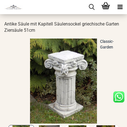
An­ti­ke Säule mit Ka­pi­tell Säu­len­so­ckel grie­chi­sche Gar­ten
Zier­säu­le 51cm
Classic-
Garden