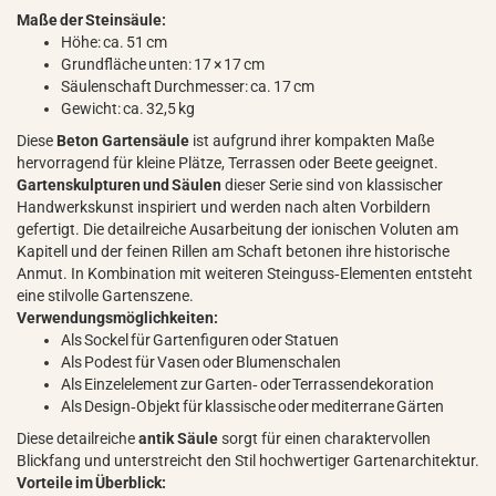
Maße der Steinsäule:
Höhe: ca. 51 cm
Grundfläche unten: 17 × 17 cm
Säulenschaft Durchmesser: ca. 17 cm
Gewicht: ca. 32,5 kg
Diese
Beton Gartensäule
ist aufgrund ihrer kompakten Maße
hervorragend für kleine Plätze, Terrassen oder Beete geeignet.
Gartenskulpturen und Säulen
dieser Serie sind von klassischer
Handwerkskunst inspiriert und werden nach alten Vorbildern
gefertigt. Die detailreiche Ausarbeitung der ionischen Voluten am
Kapitell und der feinen Rillen am Schaft betonen ihre historische
Anmut. In Kombination mit weiteren Steinguss‑Elementen entsteht
eine stilvolle Gartenszene.
Verwendungsmöglichkeiten:
Als Sockel für Gartenfiguren oder Statuen
Als Podest für Vasen oder Blumenschalen
Als Einzelelement zur Garten‑ oder Terrassendekoration
Als Design‑Objekt für klassische oder mediterrane Gärten
Diese detailreiche
antik Säule
sorgt für einen charaktervollen
Blickfang und unterstreicht den Stil hochwertiger Gartenarchitektur.
Vorteile im Überblick: