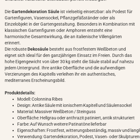
Die
Gartendekoration Säule
ist vielseitig einsetzbar: als Podest für
Gartenfiguren, Vasensockel, Pflanzgefäßständer oder als
Einzelobjekt in der Gartengestaltung. Besonders in Kombination mit
klassischen Gartenfiguren oder Amphoren entsteht eine
harmonische Gesamtwirkung, die an italienische Villengärten
erinnert.
Die robuste
Dekosäule
besteht aus frostfestem Weißbeton und
eignet sich ideal für den ganzjährigen Einsatz im Freien. Durch das
hohe Eigengewicht von über 30 kg steht die Säule stabil auf nahezu
jedem Untergrund. Ihre antike Oberfläche und die aufwendigen
Verzierungen des Kapitells verleihen ihr ein authentisches,
mediterranes Erscheinungsbild.
Produktdetails:
Modell: Colonnina Ribes
Design: Antike Säule mit ionischem Kapitell und Säulensockel
Material: Massiver Weißbeton / Steinguss
Oberfläche: Hellgrau oder anthrazit patiniert, antik strukturiert
Farbe: Auf Wunsch weitere Patinatöne lieferbar
Eigenschaften: Frostfest, witterungsbeständig, massiv und lang
Verwendung: Gartendekoration, Podest, Vasen‑ oder Skulpturen