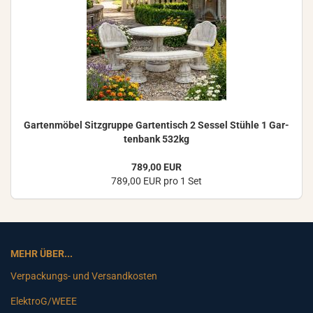
Gar­ten­mö­bel Sitz­grup­pe Gar­ten­tisch 2 Ses­sel Stüh­le 1 Gar­
ten­bank 532kg
789,00 EUR
789,00 EUR pro 1 Set
MEHR ÜBER...
Verpackungs- und Versandkosten
ElektroG/WEEE