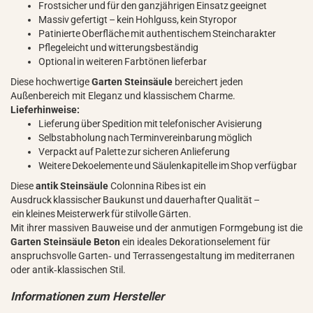
Frostsicher und für den ganzjährigen Einsatz geeignet
Massiv gefertigt – kein Hohlguss, kein Styropor
Patinierte Oberfläche mit authentischem Steincharakter
Pflegeleicht und witterungsbeständig
Optional in weiteren Farbtönen lieferbar
Diese hochwertige
Garten Steinsäule
bereichert jeden
Außenbereich mit Eleganz und klassischem Charme.
Lieferhinweise:
Lieferung über Spedition mit telefonischer Avisierung
Selbstabholung nach Terminvereinbarung möglich
Verpackt auf Palette zur sicheren Anlieferung
Weitere Dekoelemente und Säulenkapitelle im Shop verfügbar
Diese
antik Steinsäule
Colonnina Ribes ist ein
Ausdruck klassischer Baukunst und dauerhafter Qualität –
ein kleines Meisterwerk für stilvolle Gärten.
Mit ihrer massiven Bauweise und der anmutigen Formgebung ist die
Garten Steinsäule Beton
ein ideales Dekorationselement für
anspruchsvolle Garten‑ und Terrassengestaltung im mediterranen
oder antik‑klassischen Stil.