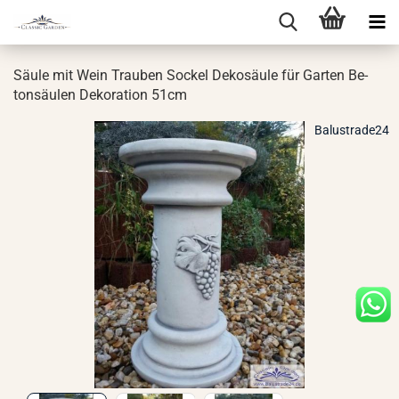
Säule mit Wein Trau­ben So­ckel De­ko­säu­le für Gar­ten Be­
ton­säu­len De­ko­ra­ti­on 51cm
Balustrade24