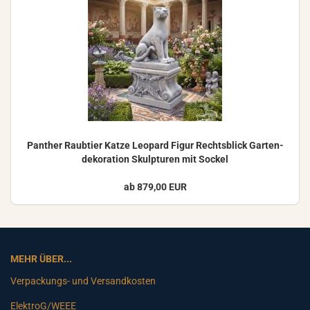
Pan­ther Raub­tier Katze Leo­pard Figur Rechts­blick Gar­ten­
de­ko­ra­ti­on Skulp­tu­ren mit So­ckel
ab 879,00 EUR
MEHR ÜBER...
Verpackungs- und Versandkosten
ElektroG/WEEE